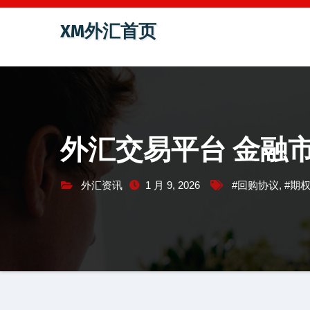
跳
XM外汇首页
至
内
容
外汇交易平台 金融
外汇资讯
1 月 9, 2026
#回购协议
,
#期