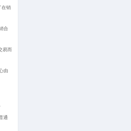
了在销
销合
交易而
心由
。
普通