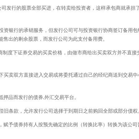
公司发行的股票全部买进，在转卖给投资者，这样承包商就承担
要投资银行的承销服务，但发行公司可与投资银行协商签订备用包
能售出的剩余股票，而发行公司为此支付备用费。
市商制度下证券交易的买卖价格，由做市商给出买卖双方并不直接
度下买卖双方直接进入交易或将委托通过自己的经纪商送到交易中
抵押品而发行的债券,外汇交易平台。
新偿旧条款，允许发行公司选择于到期日之前购回全部或部分债权
款，赋予债券持有人按预先确定的比例（转换比率）转换为该公司