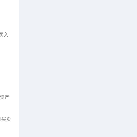
买入
资产
司买卖