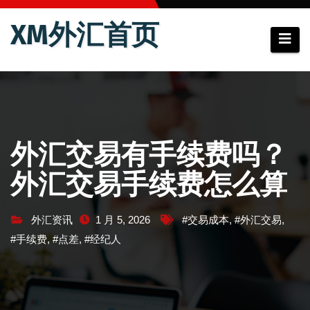
跳
XM外汇首页
至
内
容
外汇交易有手续费吗？
外汇交易手续费怎么算
外汇资讯
1 月 5, 2026
#交易成本
,
#外汇交易
,
#手续费
,
#点差
,
#经纪人