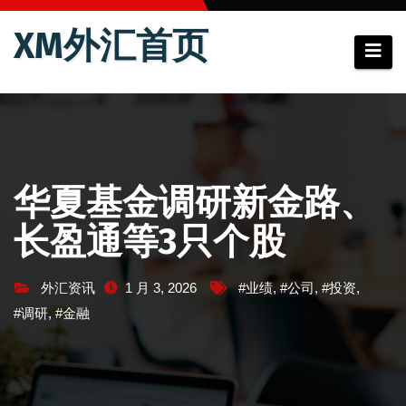
跳
XM外汇首页
至
内
容
华夏基金调研新金路、
长盈通等3只个股
外汇资讯
1 月 3, 2026
#业绩
,
#公司
,
#投资
,
#调研
,
#金融