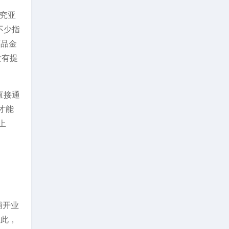
研究亚
不少指
商品金
没有提
直接通
才能
上
铺开业
为此，