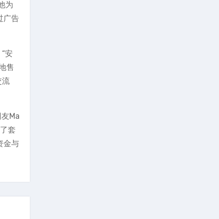
他为
过广告
。
“安
地售
交流
友Ma
到了套
资金与