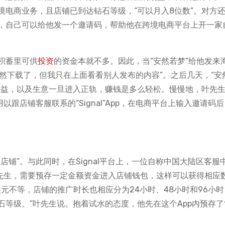
电商业务，且店铺已到达钻石等级，“可以月入8位数”。对方
，自己可以给他发一个邀请码，帮助他在跨境电商平台上开一家
积蓄里可供
投资
的资金本就不多。因此，当“安然若梦”给他发来
虽然下载了，但我只在上面看看别人发布的内容”。之后几天，“安
收益，以及生意一旦进入正轨，赚钱是多么轻松。慢慢地，叶先
跟店铺客服联系的“Signal”App，在电商平台上输入邀请码
铺”。与此同时，在Signal平台上，一位自称中国大陆区客服
叶先生，需要预存一定金额资金进入店铺钱包，这样可以获得相应
00美元不等，店铺的推广时长也相应分为24小时、48小时和96小
等级。”叶先生说。抱着试水的态度，他先在这个App内预存了1