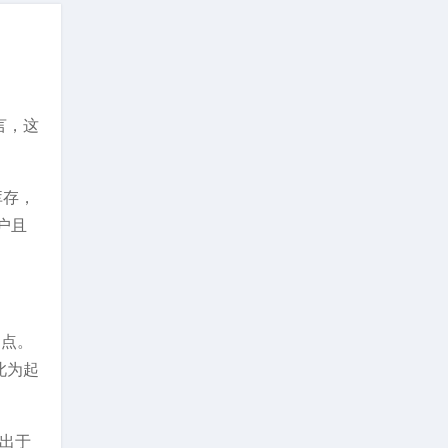
言，这
库存，
户且
起点。
此为起
”出于