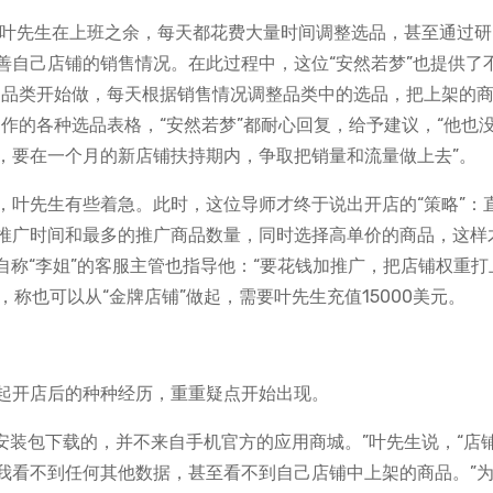
后，叶先生在上班之余，每天都花费大量时间调整选品，甚至通过
善自己店铺的销售情况。在此过程中，这位“安然若梦”也提供了
品品类开始做，每天根据销售情况调整品类中的选品，把上架的
作的各种选品表格，“安然若梦”都耐心回复，给予建议，“他也
，要在一个月的新店铺扶持期内，争取把销量和流量做上去”。
，叶先生有些着急。此时，这位导师才终于说出开店的“策略”：
推广时间和最多的推广商品数量，同时选择高单价的商品，这样
位自称“李姐”的客服主管也指导他：“要花钱加推广，把店铺权重打
，称也可以从“金牌店铺”做起，需要叶先生充值15000美元。
起开店后的种种经历，重重疑点开始出现。
的安装包下载的，并不来自手机官方的应用商城。”叶先生说，“店
我看不到任何其他数据，甚至看不到自己店铺中上架的商品。”