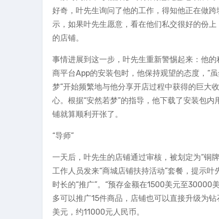
好奇，叶先生询问了他的工作，得知他正在做跨境
示，如果叶先生愿意，看在他们私交很好的份上
的店铺。
事情进展到这一步，叶先生重新警惕起来：他的
商平台App的安装包时，他保持观望的态度，“
梦”开始频繁地与他分享开店过程中获得的巨大
心。根据“安然若梦”的指导，他下载了安装包内用以
铺就算顺利开张了。
“导师”
一天后，叶先生的店铺通过审核，被划定为“铜牌店
工作人员发来“商城店铺扶持活动”套餐，提示
时长的“推广”。“预存金额在1500美元至300
多可以推广15件商品，店铺也可以直接升级为钻石
美元，约11000元人民币。