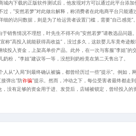
商城内下载的正版软件测试后，他发现对方可以通过此平台添加
不过，“安然若梦”对此做出解释，称消费者在此电商平台只能通
详细的访问数据，则是为了给运营者设置门槛，需要“自己感觉”
由于销售情况不理想，叶先生不得不向“安然若梦”请教选品问题。
宣称“高投入就能获得高收益”，没过多久，这款婴儿车竟奇迹般
继续投入资金，上架高单价产品。此外，在一次与客服“李姐”的
儿奶粉，“李姐”建议等一等，没想到奶粉竟在第二天售出了。
人从“入局”到最终确认被骗，都曾经历过一些“提示”。例如，网
接弹出“防
诈骗
”提示。然而，冲动之下，每位受害者最终都走
爆仓，没有足够的资金用于进、发货后，店铺被锁定，曾经投入的