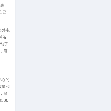
还表
自己
海外电
然若
生动了
后，店
中心的
数量和
时，最
500