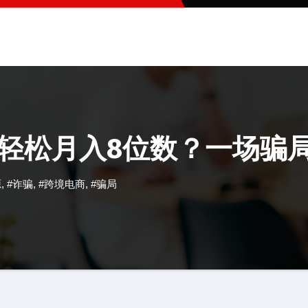
，轻松月入8位数？一场骗
源
,
#诈骗
,
#跨境电商
,
#骗局