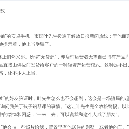
位数
店铺”的安卓手机，市民叶先生拨通了解放日报新闻热线：于他而
地提示着，他上当受骗了。
路正悄然兴起。所谓“无货源”，即店铺运营者无需自己持有产品
品直接由供应商发货给客户的一种轻资产运营模式。这种足不出
惑，让不少人上当。
然若梦”的好友验证时，叶先生怎么也不会想到，这会是一场骗局的
要询问我关于孩子钢琴课的事情。”这让叶先生完全放松警惕。以
中的烦恼和困惑，“一来二去，可以说我和这个人成了朋友”。
”。“他会拍一些照片给我，背景里有他居住的别墅，或者他的车。