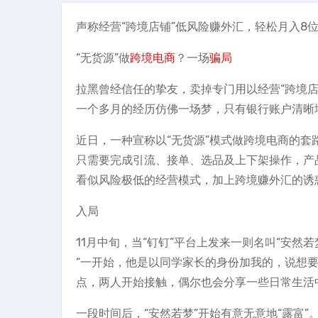
声称经营“跨境店铺”低风险赚外汇，轻松月入8
“无货源”做
跨境电商
？一场
骗局
拉黑曾经信任的挚友，卖掉专门用以经营“跨境
一个多月的经历仿佛一场梦，只有银行账户清晰
近日，一种宣称以“无货源”模式做跨境电商的套
只需要完成引流、接单、选品及上下架操作，产
看似风险极低的经营模式，加上跨境赚外汇的诱
入局
11月中旬，当“钉钉”平台上发来一则名叫“安
“一开始，他是以同学家长的身份加我的，说想
点，两人开始接触，偶尔也会分享一些日常生活
一段时间后，“安然若梦”开始有意无意地“露富