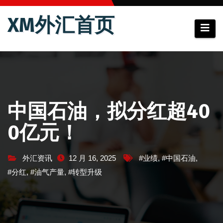
跳
XM外汇首页
至
内
容
中国石油，拟分红超40
0亿元！
外汇资讯
12 月 16, 2025
#业绩
,
#中国石油
,
#分红
,
#油气产量
,
#转型升级