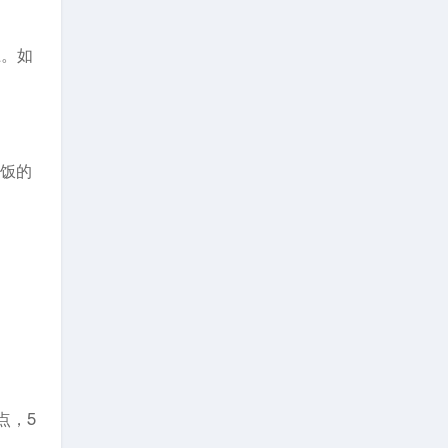
上。如
顿饭的
点，5