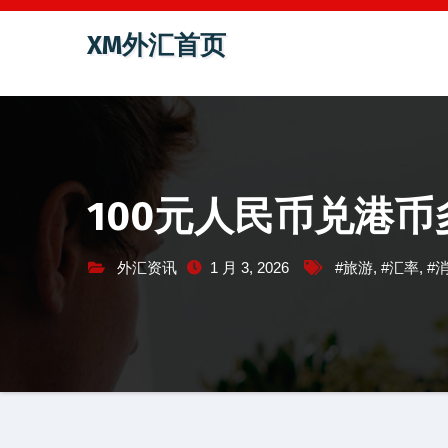
跳
XM外汇首页
至
内
容
100元人民币兑港
外汇资讯
1 月 3, 2026
#旅游
,
#汇率
,
#