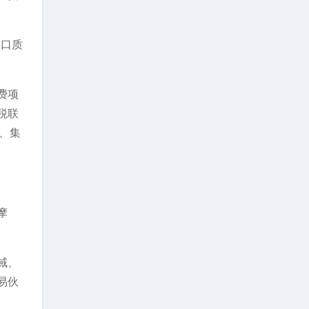
出口质
费项
税联
具、集
摩
域、
易伙