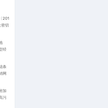
201
众密切
地
型经
础条
销网
附加
高污