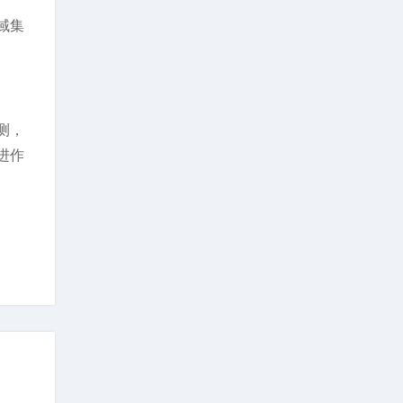
域集
测，
进作