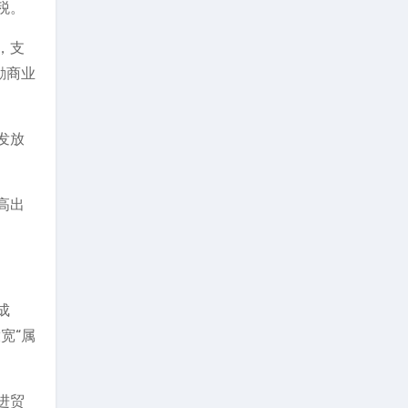
税。
，支
励商业
发放
高出
成
宽“属
进贸