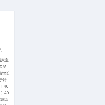
行。
温家宝
实温
稳增长
于转
〕40
〕40
措施落