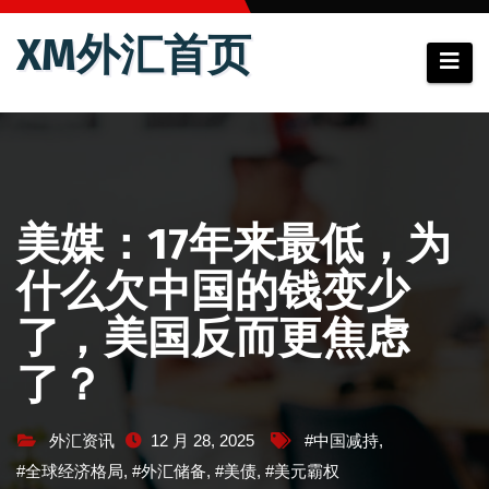
跳
XM外汇首页
至
内
容
美媒：17年来最低，为
什么欠中国的钱变少
了，美国反而更焦虑
了？
外汇资讯
12 月 28, 2025
#中国减持
,
#全球经济格局
,
#外汇储备
,
#美债
,
#美元霸权