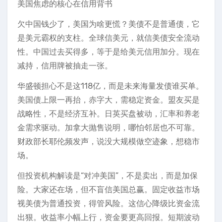
美国焦虑的核心在信用背书
欠中国钱少了，美国为啥更慌？美债不是普通债，它
是美元霸权的支柱。全球信美元，就信美债安全流动
性。中国过去买得多，等于是给美元信用加分。现在
减持，信用牌被抽走一张。
华盛顿担心不是这118亿，而是未来海量发债谁买单。
美国债上限一再抬，赤字大，需稳定资金。盟友买是
战略性，不是经济互补。日英买盘被动，汇率和养老
金需求驱动。加拿大抛售说明，哪怕邻居也不可靠。
财政部长耶伦频发声，说没大规模做空迹象，想稳市
场。
但投资机构解读是“对冲美国”，不是卖出，而是加保
险。大家还在场，但不盲信美国总赢。固定收益市场
视美债为普通投资，得管风险。这信心降级比资金流
出狠。收益率小幅上行，资金要更高回报。短期波动