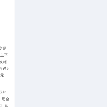
交易
易主平
设施
超过3
亿元，
场的
，用金
岸回购