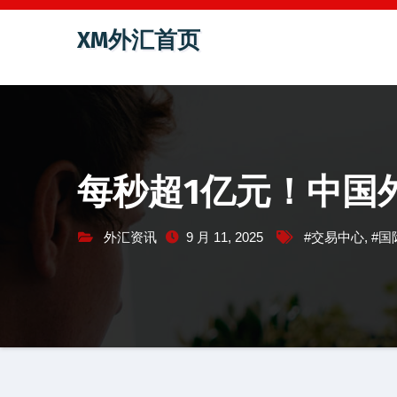
跳
XM外汇首页
至
内
容
每秒超1亿元！中国
外汇资讯
9 月 11, 2025
#交易中心
,
#国