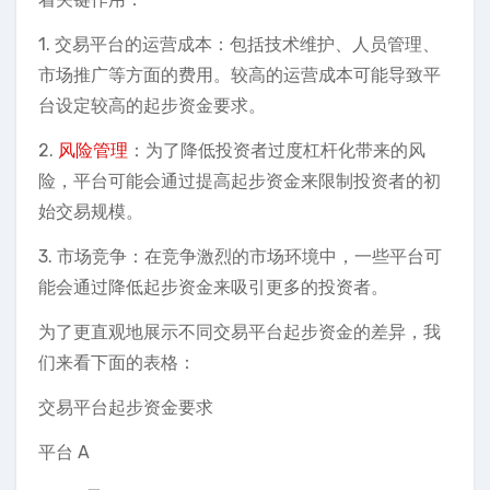
1. 交易平台的运营成本：包括技术维护、人员管理、
市场推广等方面的费用。较高的运营成本可能导致平
台设定较高的起步资金要求。
2.
风险管理
：为了降低投资者过度杠杆化带来的风
险，平台可能会通过提高起步资金来限制投资者的初
始交易规模。
3. 市场竞争：在竞争激烈的市场环境中，一些平台可
能会通过降低起步资金来吸引更多的投资者。
为了更直观地展示不同交易平台起步资金的差异，我
们来看下面的表格：
交易平台起步资金要求
平台 A