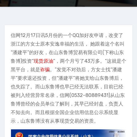
信网12月17日讯5月份的一个QQ加好友申请，改变了
浙江的方女士原本安逸幸福的生活， 她跟着这个名叫
“潘建平”的好友，在山东鲁博贸易有限公司(下称山东
鲁博)投资“
现货原油
”，两个月亏了43万多。“这就是个
黑平台，就是
诈骗
。”发觉不对劲后，方女士找“潘建
平”要求退还投资，但“潘建平”将她支给山东鲁博后，
也失踪了。而山东鲁博也早已经无法联系，目前已经
被列入经营异常名录，信网(0532-80889431)从山东
鲁博曾经的会员单位了解到，其早已经封盘，负责人
不知去向。而且根据全国企业信用信息公示系统显
示，山东鲁博没有从事现货交易的资质。