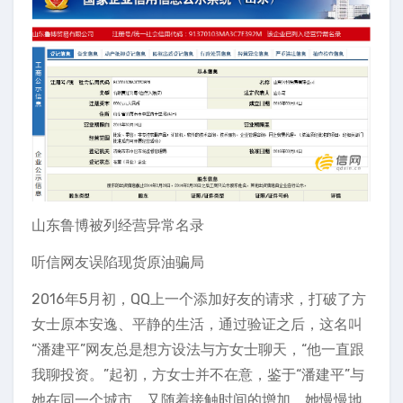
山东鲁博被列经营异常名录
听信网友误陷现货原油骗局
2016年5月初，QQ上一个添加好友的请求，打破了方
女士原本安逸、平静的生活，通过验证之后，这名叫
“潘建平”网友总是想方设法与方女士聊天，“他一直跟
我聊投资。”起初，方女士并不在意，鉴于“潘建平”与
她在同一个城市，又随着接触时间的增加，她慢慢地