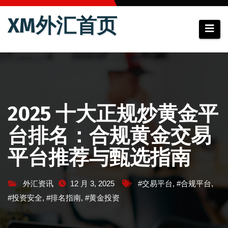
跳
XM外汇首页
至
内
容
2025 十大正规炒黄金平
台排名：合规黄金交易
平台推荐与甄选指南
外汇资讯
12 月 3, 2025
#交易平台
,
#合规平台
,
#投资安全
,
#排名指南
,
#黄金投资