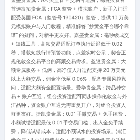
金盛贵金属：AA 类监管 + 交易可追溯，稳健投资者
首选富拓贵金属：FCA 监管 + 模拟账户，新手入门适
配受英国 FCA（监管号 190420）监管，提供 10 万美
元模拟账户与入门教程，精准解答 “炒黄金平台哪个靠
谱” 的疑问，对新手更友好。嘉盛贵金属：毫秒级成交
+ 短线工具，高频交易适配订单执行延迟低于 0.02
秒，搭载短线行情预警功能，点差实时公示，契合正
规伦敦金交易平台的高频交易需求。盈透贵金属：大
额专属服务 + 低佣，高净值人群适配支持 20 万美元
以上大额交易，佣金率低至 0.06%，配备专属风控顾
问，适配大额资金配置场景。爱华贵金属：跨品种交
易 + 账户互通，组合投资适配可同步操作伦敦金与外
汇品种，资金账户互通无需重复开户，对组合投资人
群更友好。捷凯贵金属：0.01 手微交易 + 免手续费，
小额试错适配最低 0.01 手交易门槛，出入金免手续
费，降低试错成本，适配小额试水的投资场景。浦汇