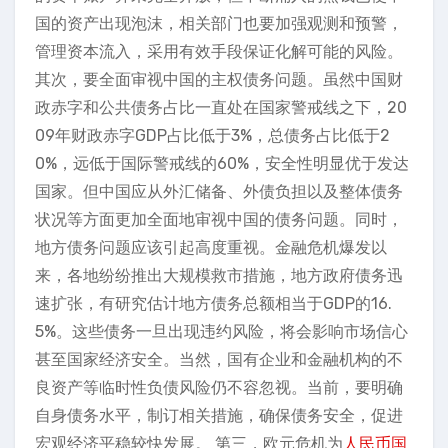
国的资产出现泡沫，相关部门也要加强观测和预警，
管理资本流入，采用有效手段保证化解可能的风险。
其次，要全面审视中国的主权债务问题。虽然中国财
政赤字和公共债务占比一直处在国家警戒线之下，20
09年财政赤字GDP占比低于3%，总债务占比低于2
0%，远低于国际警戒线的60%，安全性明显优于发达
国家。但中国应从外汇储备、外债负担以及整体债务
状况等方面更加全面地审视中国的债务问题。同时，
地方债务问题应该引起高度重视。金融危机爆发以
来，各地纷纷推出大规模救市措施，地方政府债务迅
速扩张，有研究估计地方债务总额相当于GDP的16.
5%。这些债务一旦出现违约风险，将会影响市场信心
甚至国家经济安全。当然，国有企业和金融机构的不
良资产等临时性负债风险仍不容忽视。当前，要明确
自身债务水平，制订相关措施，确保债务安全，促进
宏观经济平稳较快发展。 第三，欧元危机为
人民币国