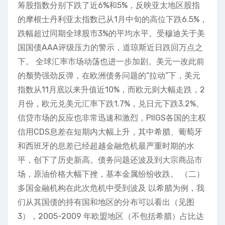
筹股指数分别下跌了近6%和5%，反映亚太地区股指
的摩根士丹利亚太指数已从1月中旬的高位下跌6.5%，
跌幅超过同期全球股市3%的平均水平。受穆迪关于美
国国债AAA评级压力的警示，道琼斯近日跌回万点之
下。 全球汇率市场动荡也进一步加剧。美元一改此前
的颓势强劲反弹，在欧洲债务问题的“拉动”下，美元
指数从11月底以来升值近10%，而欧元则大幅走跌，2
月份，欧元兑美元汇率下跌1.7%，兑日元下跌3.2%。
信贷市场的反应也非常迅速和激烈，PIIGS各国的主权
信用CDS息差在短期内大幅上升，其中希腊、葡萄牙
和西班牙的息差已经超越金融危机最严重时期的水
平，创下了历史新高。债务问题还波及到大宗商品市
场，原油价格大幅下挫，基本金属纷纷收跌。 （二）
多国金融机构在此次危机中受到波及 以希腊为例，我
们从其国债的持有国和地区的分布可以看出（见图
3），2005-2009 年欧盟地区（不包括希腊）占比达