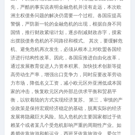
先，严酷的事实说表明金融危机并没有走远，本次欧
洲主权债务问题的解决仍需要一个过程。各国应提高
警惕，严防新一轮的金融危机的出现，根据自身不同
国情，推行财政紧缩计划，逐步削减财政赤字，摸索
出摆脱债务危机的不同路径和模式。 其次，要缓解危
机、避免危机再次发生，必须从根本上对欧盟各国经
济进行结构性改革。因此，各国应推进自由化改革，
通过发展教育促进人力资本积累、加快技术创新等提
高劳动生产率，增强出口竞争力，同时应要改革劳动
力市场，降低名义工资，减小欧元区外亚洲低成本国
家的冲击，恢复欧元区内外部总供求平衡和贸易平
衡，以软着陆的方式实现经济复苏。 第三，审慎的产
业政策是保持宏观经济稳定的基础，脱离实际的经济
发展将隐藏巨大风险。陷入危机的主要国家都过于依
赖某个或者某几个受危机影响严重的周期性产业。如
希腊依靠旅游和船运业，西班牙依靠旅游业、爱尔兰