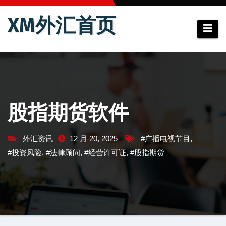
跳
XM外汇首页
至
内
容
股指期货软件
外汇资讯
12 月 20, 2025
#广播电视节目
,
#投资风险
,
#法律顾问
,
#经营许可证
,
#股指期货