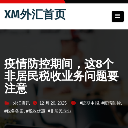
跳
XM外汇首页
至
内
容
疫情防控期间，这8个
非居民税收业务问题要
注意
外汇资讯
12 月 20, 2025
#延期申报
,
#疫情防控
,
#税务备案
,
#税收优惠
,
#非居民企业