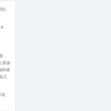
50亿
.6
室，
;原油
油和成
，化工
石化