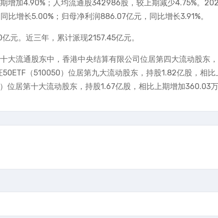
增加4.90%；人均流通股342986股，较上期减少4.75%。202
同比增长5.00%；归母净利润886.07亿元，同比增长3.91%。
亿元。近三年，累计派现2157.45亿元。
石油十大流通股东中，香港中央结算有限公司位居第四大流动股东，
证50ETF（510050）位居第九大流动股东，持股1.82亿股，相
03）位居第十大流动股东，持股1.67亿股，相比上期增加360.03