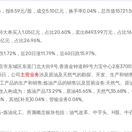
4，报8.59元/股，成交5.10亿元，换手率0.04%，总市值15721.
单买入1.05亿元，占比20.60%，卖出8493.99万元，占比16
8亿元，占比26.96%。
72%，近20日涨11.79%，近60日跌15.97%。
市东城区东直门北大街9号,香港金钟道89号力宝中心2座3705
月5日，公司
主营业务
涉及原油及天然气的勘探、开发、生产和销售
工产品的生产和销售;炼油产品的销售以及贸易业务;天然气、原
成为：炼油产品73.29%，原油45.65%，天然气35.68%
8%，其他(补充)0.04%，管输业务0.04%。
易-炼油化工。所属概念板块包括：油气改革、中字头、H股、中