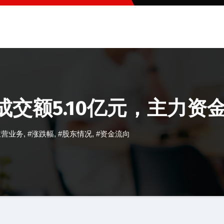
成交额5.10亿元，主力资金
主营业务
,
#涨跌幅
,
#股东情况
,
#资金流向