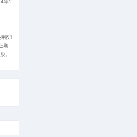
4年1
持股1
比上期
万股。