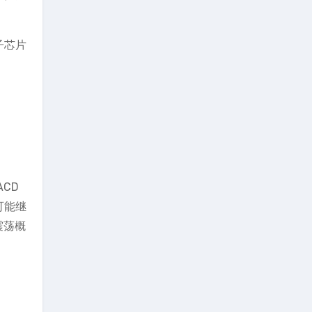
子芯片
CD
可能继
震荡概