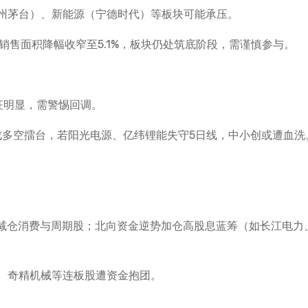
州茅台）、新能源（宁德时代）等板块可能承压。
销售面积降幅收窄至5.1%，板块仍处筑底阶段，需谨慎参与。
征明显，需警惕回调。
成多空擂台，若阳光电源、亿纬锂能失守5日线，中小创或遭血洗
，减仓消费与周期股；北向资金逆势加仓高股息蓝筹（如长江电力
、奇精机械等连板股遭资金抱团。