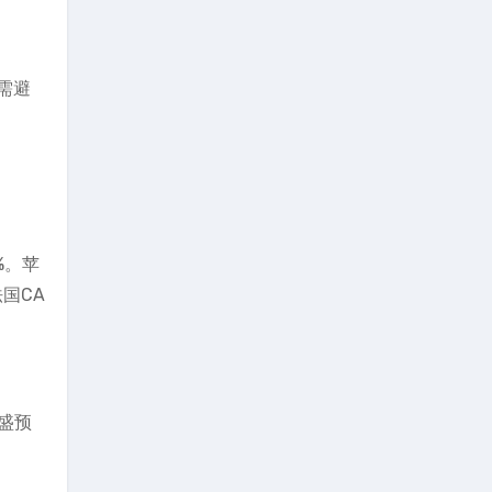
需避
%。苹
国CA
高盛预