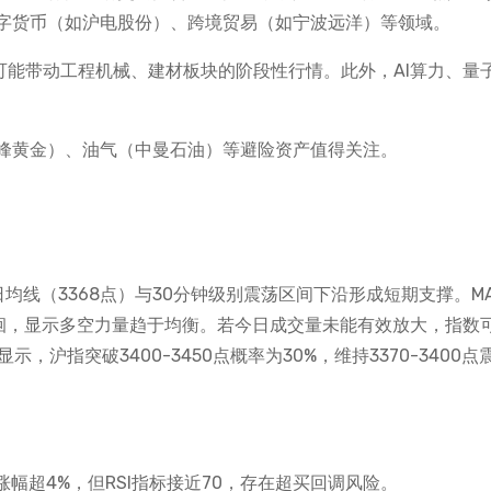
字货币（如沪电股份）、跨境贸易（如宁波远洋）等领域。
可能带动工程机械、建材板块的阶段性行情。此外，AI算力、量
峰黄金）、油气（中曼石油）等避险资产值得关注。
日均线（3368点）与30分钟级别震荡区间下沿形成短期支撑。MA
徘徊，显示多空力量趋于均衡。若今日成交量未能有效放大，指数
示，沪指突破3400-3450点概率为30%，维持3370-3400点
幅超4%，但RSI指标接近70，存在超买回调风险。