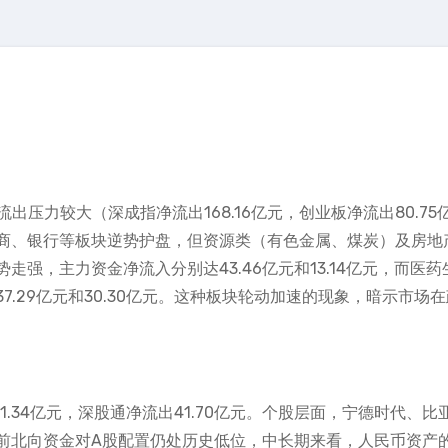
流出压力较大（深成指净流出168.16亿元，创业板净流出80.75
商、银行等板块逆势护盘，但资源类（有色金属、煤炭）及房地
强，主力资金净流入分别达43.46亿元和13.14亿元，而医药
.29亿元和30.30亿元。这种板块轮动加速的现象，暗示市场
1.34亿元，深股通净流出41.70亿元。个股层面，宁德时代、比
前北向资金对A股配置仍处历史低位，中长期来看，人民币资产