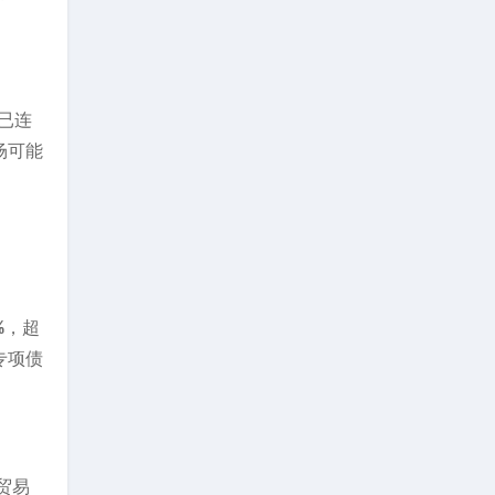
金已连
场可能
%，超
专项债
贸易