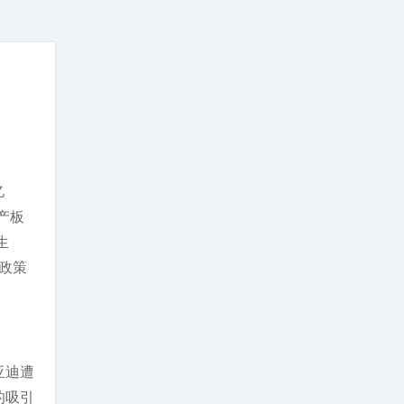
亿
产板
生
在政策
亚迪遭
的吸引