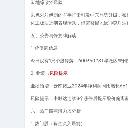
3. 地缘政治风险
以色列对伊朗的军事打击引发中东局势升级，布
化工板块近期表现活跃，但需警惕地缘冲突对油
五、公告与停复牌解读
1. 停复牌信息
今日仅有1只个股停牌：600360 *ST华微因
2. 业绩与
风险提示
业绩预增：云南锗业2024年净利润同比增长66
风险提示：中毅达连续8个涨停后提示股价偏离
六、热门股与潜力股分析
1. 热门股（资金流入居前）