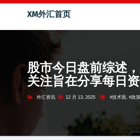
跳
XM外汇首页
至
内
容
股市今日盘前综述，
关注旨在分享每日资
外汇资讯
12 月 13, 2025
#技术面
,
#政