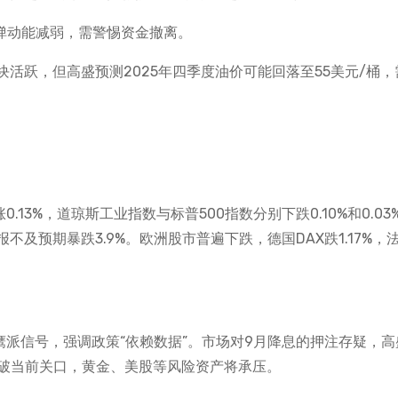
弹动能减弱，需警惕资金撤离。
活跃，但高盛预测2025年四季度油价可能回落至55美元/桶，
13%，道琼斯工业指数与标普500指数分别下跌0.10%和0.03
及预期暴跌3.9%。欧洲股市普遍下跌，德国DAX跌1.17%，法
释放鹰派信号，强调政策“依赖数据”。市场对9月降息的押注存疑，
突破当前关口，黄金、美股等风险资产将承压。