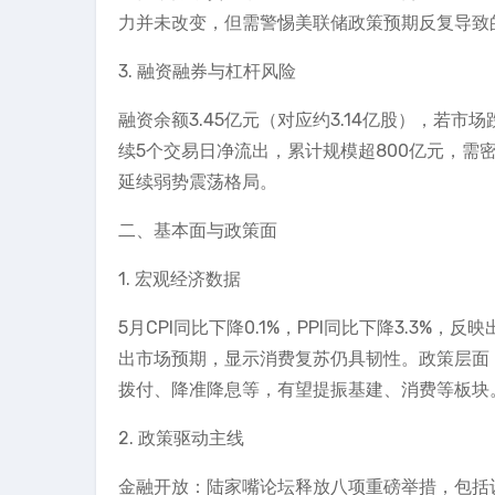
力并未改变，但需警惕美联储政策预期反复导致
3. 融资融券与杠杆风险
融资余额3.45亿元（对应约3.14亿股），若
续5个交易日净流出，累计规模超800亿元，需
延续弱势震荡格局。
二、基本面与政策面
1. 宏观经济数据
5月CPI同比下降0.1%，PPI同比下降3.3%
出市场预期，显示消费复苏仍具韧性。政策层面
拨付、降准降息等，有望提振基建、消费等板块
2. 政策驱动主线
金融开放：陆家嘴论坛释放八项重磅举措，包括