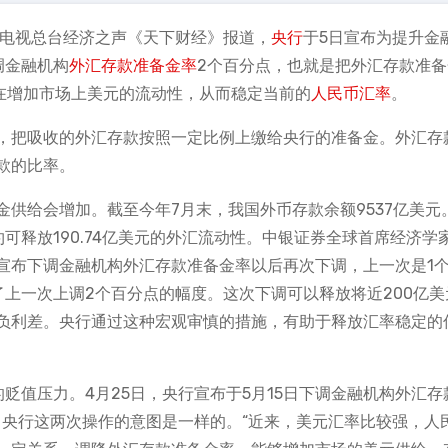
播电视总台经济之声《天下财经》报道，
央行
于5日宣布为提升金
调金融机构
外汇存款准备金率
2个百分点，也就是把外汇存款准备
意在增加市场上美元的流动性，从而稳定当前的
人民币汇率
。
，把吸收的外汇存款按照一定比例上缴给央行的准备金。外汇存
款的比率。
供给会增加。截至今年7月末，我国外币存款余额9537亿美元
可释放190.74亿美元的外汇流动性。中银证券全球首席经济学
底宣布下调金融机构外汇存款准备金率以后再次下调，上一次是1
上一次上调2个百分点的幅度。这次下调可以释放将近200亿美
负利差。央行通过这种宏观审慎的措施，有助于释放汇率稳定的
贬值压力。4月25日，央行宣布于5月15日下调金融机构外汇存
，央行这两次操作的意图是一样的。“近来，美元汇率比较强，人