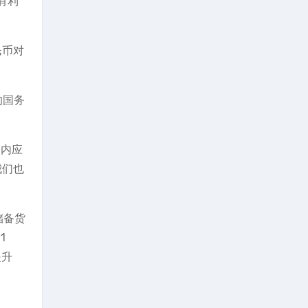
有利
民币对
的国务
期内应
我们也
储备货
1
是升