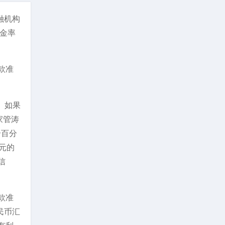
融机构
金率
款准
。如果
家管涛
个百分
元的
信
款准
民币汇