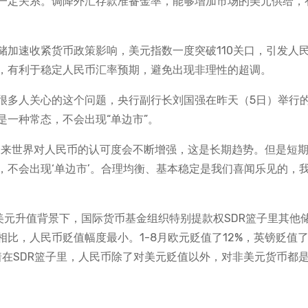
一定关系。调降外汇存款准备金率，能够增加市场的美元供给，
储加速收紧货币政策影响，美元指数一度突破110关口，引发人
，有利于稳定人民币汇率预期，避免出现非理性的超调。
很多人关心的这个问题，央行副行长刘国强在昨天（5日）举行
一种常态，不会出现“单边市”。
未来世界对人民币的认可度会不断增强，这是长期趋势。但是短
，不会出现‘单边市’。合理均衡、基本稳定是我们喜闻乐见的，
在美元升值背景下，国际货币基金组织特别提款权SDR篮子里其他
比，人民币贬值幅度最小。1-8月欧元贬值了12%，英镑贬值了
味着在SDR篮子里，人民币除了对美元贬值以外，对非美元货币都