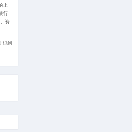
的上
银行
寸、资
。
’也到