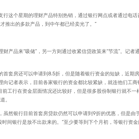
支行这个星期的理财产品特别热销，通过银行网点或者通过电话
上才推出的多款产品，到中午都已经卖光了。”
财产品来“吸储”，另一方则通过收紧信贷政策来“节流”。记者
的首套房还可以申请到8.5折，但是随着银行资金的短缺，近期
理向记者表示，目前各家银行的资金都比较紧缺，就连他们工商
“目前工行在资金层面情况还比较好，但是很多股份制银行就不一
说道。
，虽然银行目前首套房贷款仍然可以申请到9折的优惠，但是由
段时间银行是放不出款来的。“至少要等到下个月初，等银行资金