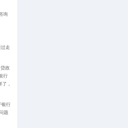
咨询
通过走
房贷政
银行
样了，
于银行
问题