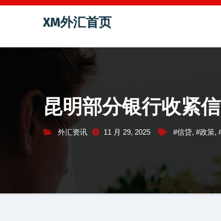
跳
XM外汇首页
至
内
容
昆明部分银行收紧信
外汇资讯
11 月 29, 2025
#信贷
,
#政策
,