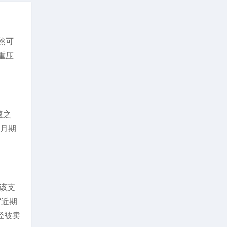
。
然可
重压
速之
个月期
。该支
“近期
经被卖