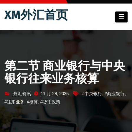
跳
XM外汇首页
至
内
容
第二节 商业银行与中央
银行往来业务核算
外汇资讯
11 月 29, 2025
#中央银行
,
#商业银行
,
#往来业务
,
#核算
,
#货币政策