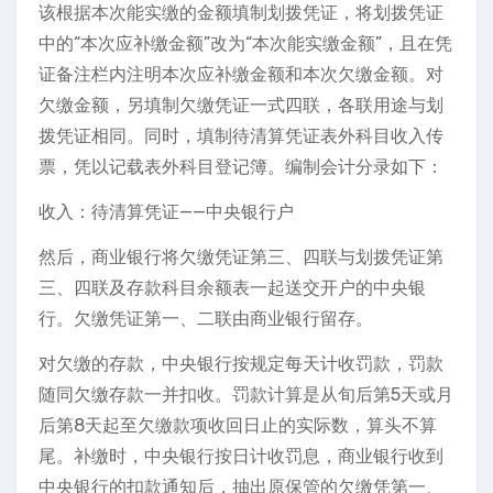
该根据本次能实缴的金额填制划拨凭证，将划拨凭证
中的“本次应补缴金额”改为“本次能实缴金额”，且在凭
证备注栏内注明本次应补缴金额和本次欠缴金额。对
欠缴金额，另填制欠缴凭证一式四联，各联用途与划
拨凭证相同。同时，填制待清算凭证表外科目收入传
票，凭以记载表外科目登记簿。编制会计分录如下：
收入：待清算凭证——中央银行户
然后，商业银行将欠缴凭证第三、四联与划拨凭证第
三、四联及存款科目余额表一起送交开户的中央银
行。欠缴凭证第一、二联由商业银行留存。
对欠缴的存款，中央银行按规定每天计收罚款，罚款
随同欠缴存款一并扣收。罚款计算是从旬后第5天或月
后第8天起至欠缴款项收回日止的实际数，算头不算
尾。补缴时，中央银行按日计收罚息，商业银行收到
中央银行的扣款通知后，抽出原保管的欠缴凭第一、