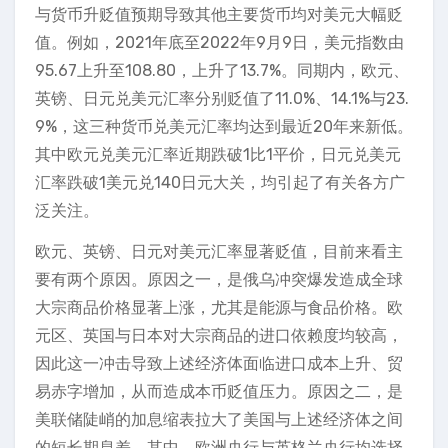
与货币升贬值预期导致其他主要货币均对美元大幅贬
值。例如，2021年底至2022年9月9日，美元指数由
95.67上升至108.80，上升了13.7%。同期内，欧元、
英镑、日元兑美元汇率分别贬值了11.0%、14.1%与23.
9%，这三种货币兑美元汇率均达到最近20年来新低。
其中欧元兑美元汇率近期跌破1比1平价，日元兑美元
汇率跌破1美元兑140日元大关，均引起了有关各方广
泛关注。
欧元、英镑、日元对美元汇率显著贬值，目前来看主
要有两个原因。原因之一，是俄乌冲突爆发造成全球
大宗商品价格显著上涨，尤其是能源与食品价格。欧
元区、英国与日本对大宗商品的进口依赖度均较高，
因此这一冲击导致上述经济体面临进口成本上升、贸
易赤字增加，从而造成本币贬值压力。原因之二，是
美联储陡峭的加息缩表拉大了美国与上述经济体之间
的短长期息差。其中，欧洲央行与英格兰央行均选择