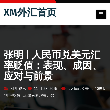
跳
XM外汇首页
至
内
容
张明 | 人民币兑美元汇
率贬值：表现、成因、
应对与前景
外汇资讯
11 月 28, 2025
#人民币兑美元
,
#张明
,
#汇率贬值
,
#经济分析
,
#美元强