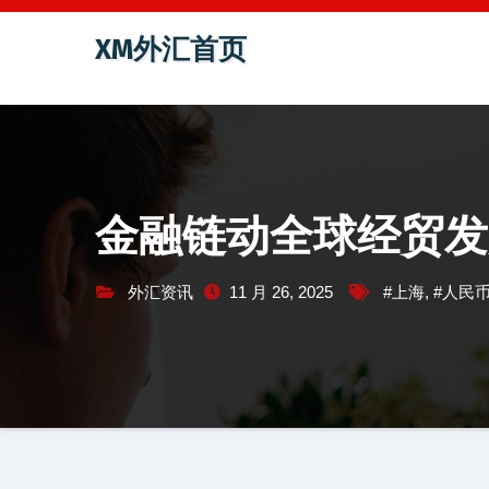
跳
XM外汇首页
至
内
容
金融链动全球经贸发
外汇资讯
11 月 26, 2025
#上海
,
#人民