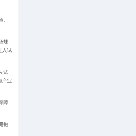
险、
场规
进入试
先试
与产业
保障
拥抱