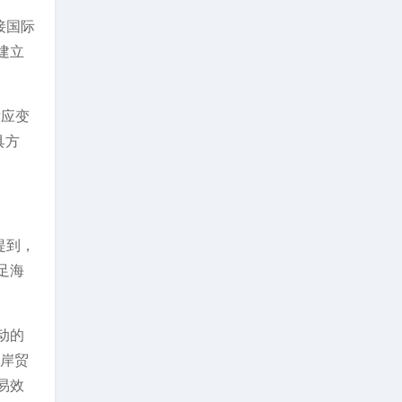
接国际
建立
适应变
具方
提到，
足海
动的
离岸贸
易效