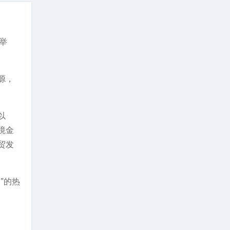
举
源，
以
境金
贸发
”的热