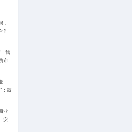
损，
合作
度，我
费市
变
”；鼓
商业
、安