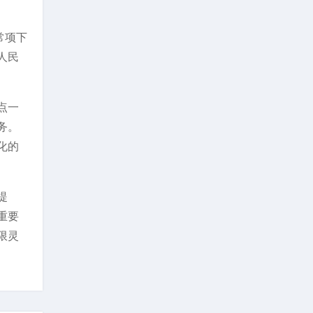
常项下
人民
点一
务。
化的
提
重要
限灵