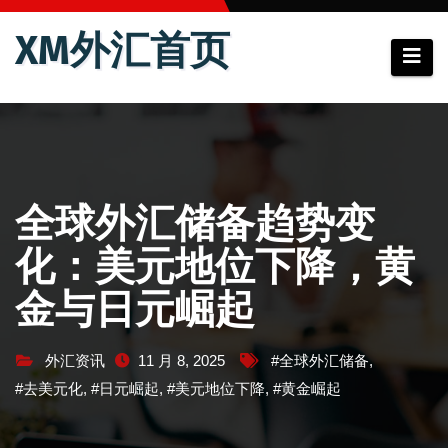
跳
XM外汇首页
至
内
容
全球外汇储备趋势变
化：美元地位下降，黄
金与日元崛起
外汇资讯
11 月 8, 2025
#全球外汇储备
,
#去美元化
,
#日元崛起
,
#美元地位下降
,
#黄金崛起