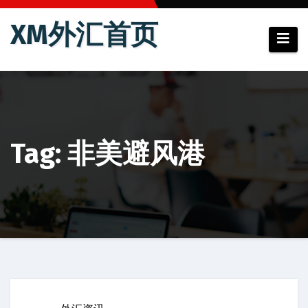
跳
XM外汇首页
至
内
容
Tag: 非美避风港