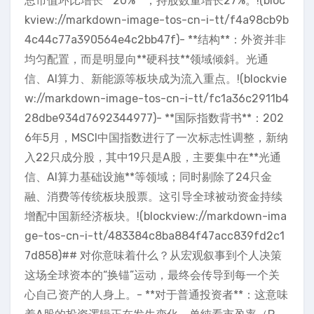
总市值环比增长**20%**，持股数量增长27%。!(bloc
kview://markdown-image-tos-cn-i-tt/f4a98cb9b
4c44c77a390564e4c2bb47f)- **结构**：外资并非
均匀配置，而是明显向**硬科技**领域倾斜。光通
信、AI算力、新能源等板块成为流入重点。!(blockvie
w://markdown-image-tos-cn-i-tt/fc1a36c2911b4
28dbe934d7692344977)- **国际指数背书**：202
6年5月，MSCI中国指数进行了一次标志性调整，新纳
入22只成分股，其中19只是A股，主要集中在**光通
信、AI算力基础设施**等领域；同时剔除了24只金
融、消费等传统板块股票。这引导全球被动资金持续
增配中国新经济板块。!(blockview://markdown-ima
ge-tos-cn-i-tt/483384c8ba884f47acc839fd2c1
7d858)## 对你意味着什么？从宏观叙事到个人决策
这场全球资本的“换锚”运动，最终会传导到每一个关
心自己资产的人身上。- **对于普通投资者**：这意味