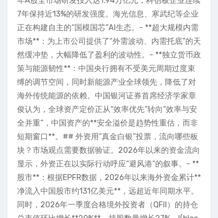
年A股全市场研发投入达1.94万亿元，科创板企业连续
7年保持近13%的研发强度。海光信息、寒武纪等企业
正在构建自主的“国模国芯”AI生态。- **超大规模内需
市场**：为上市公司提供了“外需波动、内需托底”的天
然缓冲垫，大幅降低了盈利的波动性。- **独立货币政
策与能源韧性**：中国央行拥有不受美元周期过度束
缚的调节空间，同时新能源产业全球领先，降低了对
海外传统能源的依赖。中国银河证券首席经济学家章
俊认为，全球资产定价正从“效率优先”转向“效率与安
全并重”，中国资产的**安全溢价是趋势性重估，而非
短期窗口**。## 外资用“真金白银”投票，流向哪些板
块？市场观点需要数据验证。2026年以来的资金流向
显示，外资正在以实际行动呼应“避风港”的叙事。- **
股市**：根据EPFR数据，2026年以来海外资金累计**
净流入中国股市约131亿美元**，远超近年同期水平。
同时，2026年一季度合格境外投资者（QFII）的持仓