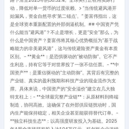
路下滑至2025年的56.32%。全球央行正在用实际行
动，降低对单一货币的过度依赖。> “当传统避风港开
始漏风，资金自然寻求‘第二锚点’。” 姜富伟指出，这
是全球资本重新配置的外部倒逼机制。## 中国资产凭
什么能当“避风港”？不止是增长，更是“安全”那么，为
什么是中国资产？姜富伟将其核心优势概括为“基于战
略能力的非美避风港”，这与传统避险资产黄金有本质
区别。- **黄金**：是恐惧驱动的“被动防御”。它不产
生利息，持有它等于对世界投了一张不信任票。- **中
国资产**：是重估驱动的“主动防御”。其背后有完整的
产业链、真实的盈利预期和科技产业的现金流作为支
撑。具体来说，中国资产的“安全溢价”建立在几大独
特支柱上：- **全球最完整产业链**：从原材料到终端
制造，协同高效。这确保了在外部供应链扰动时，国
内生产能保持稳定，相关企业甚至能获得替代订单。-
**独立科技生态**：以高强度研发投入为基础。2025