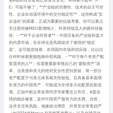
着A股的投资逻辑正在发生变化。单纯看市盈率（P
E）可能不够了，**产业链的完整性、技术的自主可控
性、企业在动荡环境中的交付稳定性**，这些构成“安
全溢价”的因素，正成为重要的估值考量。你可以重点
关注那些被MSCI新增纳入、外资持续流入的硬科技板
块。- **对于企业经营者**：中国完备的产业链和庞大
的内需市场，在全球化逆风期提供了难得的“稳定
器”。这可能意味着，布局国内市场和供应链，比以往
任何时候都更能抵御外部风险。- **对于每个有资产配
置需求的人**：你需要重新审视自己的“避险资产”清
单。当美债和美元的绝对安全性受到质疑，将一部分
资产配置于与美元体系相关性较低、且具备基本面增
长潜力的中国资产，可能成为全球多元化配置的新选
项。正如中航证券首席经济学家董忠云所言，A股业
绩的稳步修复，是对中国资产最有力的支撑。当然，
这并非没有风险。地缘政治博弈、外资安全审查趋严