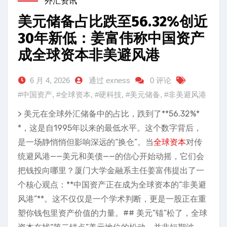
外汇资讯
美元储备占比跌至56.32%创近
30年新低：姜富伟称中国资产
成全球资本非美避风港
6 月 4, 2026
通过 exness
0 评论
#中国资产
,
#全球资本
,
#硬科技
,
#美元储备
,
#非美避风港
> 美元在全球外汇储备中的占比，跌到了**56.32%*
*，这是自1995年以来的最低水平。这个数字背后，
是一场静悄悄但影响深远的“换仓”。当
全球资本
对传
统避风港——美元和美债——的信心开始动摇，它们会
把钱投向哪里？厦门大学金融系主任姜富伟提出了一
个核心观点：**中国资产正在成为全球资本的“非美避
风港”**。这不仅仅是一个学术判断，更是一股正在重
塑你钱包里资产价值的力量。## 美元“锚”松了，全球