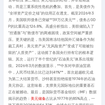
资本在找“第二锚点”美元地位的松动，并非短期波
动，而是三重系统性危机的叠加。首先，是美债作为
“全球资产定价之锚”的信用正在透支。截至2026年3
月，美国联邦债务已突破**39万亿美元**，债务占GD
P的比重高达126.8%。高盛分析指出，美联储陷入了
“控通胀”与“救债市”的两难困境，政策空间被严重挤
压。更关键的是，当美国将冻结他国外汇储备作为制
裁工具时，美元资产从“无风险资产”变成了可能被扣
留的“人质资产”，这动摇了各国央行持有它的根本逻
辑。其次，运行了半个世纪的“石油美元”体系出现裂
痕。2026年3月的数据显示，**中东对华原油贸易
中，人民币结算占比已达到41%**，首次超越欧元成
为第二大结算货币。沙特甚至拒绝续签1974年的石油
美元协议。这意味着，支撑美元国际地位的重要基石
正在被撼动。最后，是国际货币基金组织（IMF）数据
揭示的趋势：
美元储备
占比从1977年的85%高点，一