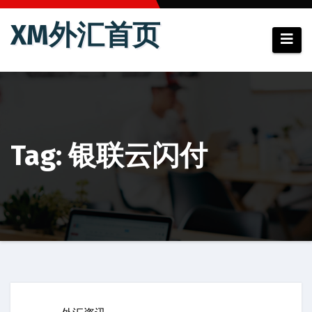
跳
XM外汇首页
至
内
容
Tag: 银联云闪付