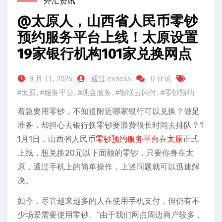
外汇资讯
@太原人，山西省人民币零钞
预约服务平台上线！太原设置
19家银行机构101家兑换网点
9 月 11, 2025
通过 exness
0 评论
#太原
,
#服务平台
,
#现金服务
,
#银联云闪付
,
#零钞预约
着急要用零钞，不知道附近哪家银行可以兑换？做足
准备，却担心去银行换零钞要浪费很长时间去排队？1
1月1日，山西省人民币
零钞预约
服务平台
在
太原
正式
上线，想兑换20元以下面额的零钞，只要你身在太
原，通过手机上的简单操作，上述问题就可以迅速解
决。
如今，尽管越来越多的人在使用手机支付，但仍有不
少场景需要使用零钞。“由于我们网点周边商户较多，