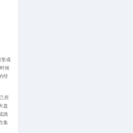
何形成
么时候
的经
己所
大盘
或跳
在集