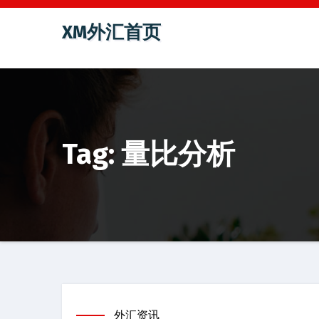
跳
XM外汇首页
至
内
容
Tag: 量比分析
外汇资讯