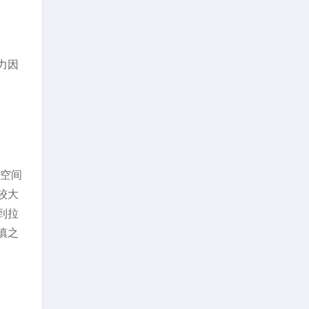
力因
润空间
较大
到拉
慎之