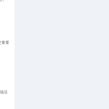
交量要
场活