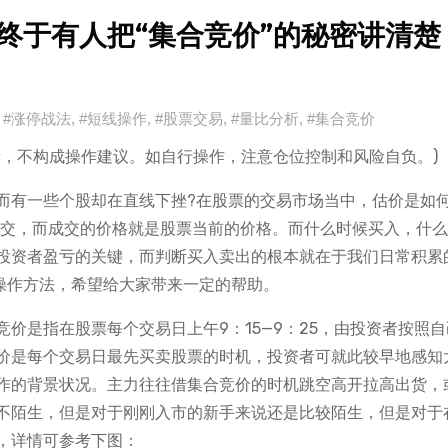
终于有人把“集合竞价”的秘密讲清楚
#涨停战法
,
#短线操作
,
#股票交易
,
#量比分析
,
#集合竞价
供参考，不构成操作建议。如自行操作，注意仓位控制和风险自负。)
而有一些个股却在直线下挫?在股票的交易市场当中，估价是如
成交，而成交的价格就是股票当前的价格。而什么时候买入，什
投资者盈亏的关键，而判断买入卖出的根本就在于我们日常积累
”操作方法，希望给大家带来一定的帮助。
价是指在股票每个交易日上午9：15—9：25，由投资者按照自
价是每个交易日最先买卖股票的时机，投资者可就此较早地感知
作的背景状况。主力往往借集合竞价的时机跳空高开拉高出货，
不陌生，但是对于刚刚入市的新手来说还是比较陌生，但是对于
，详情可参考下图：