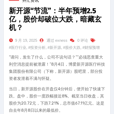
外汇资讯
新开源“节流”：半年预增2.5
亿，股价却破位大跌，暗藏玄
机？
9 月 19, 2025
通过 exness
0 评论
#医疗行业
,
#投资分析
,
#新开源
,
#股价大跌
,
#财报预增
“请问，发生了什么，公司不说句话？”“必须恶查重大
利空消息提前被泄露！”8月4日，博爱新开源医疗科技
集团股份有限公司（下称，新开源）股吧里，部分投
资者发泄着不满与怀疑。
当日，新开源股价在开盘仅4分钟后，便开始了快速下
跌。盘中，股价一度跌幅接近8%。截至当日收盘，其
股价为20.72元，下跌7.21%，总市值67.11亿元。这是
自去年8月8日以来的最低价。