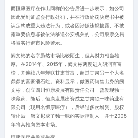
而恒康医疗在作出同样的公告后进一步表示，如公司
因此受到证监会行政处罚，并在行政处罚决定书中被
认定构成重大违法行为，或者因涉嫌违规披露、不披
露重要信息罪被依法移送公安机关的，公司股票交易
将被实行退市风险警示。
阙文彬的名字虽然市场比较陌生，但其财力相当雄
厚。在2014年、2015年，阙文彬两度进入胡润百富
榜，并连续八年蝉联甘肃首富，超过甘肃另一个大名
鼎鼎的富豪潘石屹。资料显示，做医药销售出身的阙
文彬，创立四川恒康发展有限责任公司，曾发现独一
味藏药。随后，恒康发展出资成立甘肃独一味药业有
限公司（现用名恒康医疗），后经过多次增资、股权
转让后，阙文彬成了独一味的实际控制人，并于2008
年将其推向资本市场。
恒康医疗并购或生变