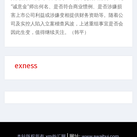
“诚意金”师出何名、是否符合商业惯例、是否涉嫌损
害上市公司利益或涉嫌变相提供财务资助等。随着公
司及实控人陷入立案稽查风波，上述重组事宜是否会
因此生变，值得继续关注。（韩平）
exness
|
网址:
.
本站版权所有 xm外汇网
www.awaihui.com