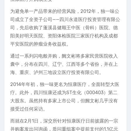
为避免单一产品带来的经营风险，2012年，独一味公
司成立了全资子公司——四川永道医疗投资管理有限公
司，先后收购了蓬溪县健顺王中医（骨科）医院、德
阳美好明天医院、资阳体检医院三家医疗机构及成都
平安医院的肿瘤业务收益权。
通过一系列闪电般并购，阙文彬将多家民营医院收入
囊中，分布在四川、辽宁、江西等多个省份，并在上
海、重庆、泸州三地设立医疗投资有限公司。
2014年年初，独一味更名为恒康医疗，全面转型大医
疗。此外，四川恒康还成为ST生化（000403）第二
大股东。虽然持有多家上市公司，但阙文彬几乎没有
接受过任何采访。
而就在2月1日，深交所针对恒康医疗日前披露的一宗
并购案发出问询函，质问重组案中提前支付的1.1亿元