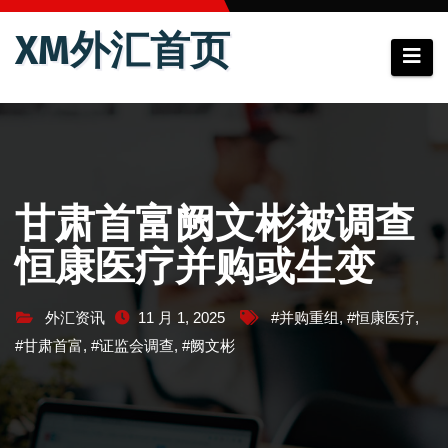
跳
XM外汇首页
至
内
容
甘肃首富阙文彬被调查
恒康医疗并购或生变
外汇资讯
11 月 1, 2025
#并购重组
,
#恒康医疗
,
#甘肃首富
,
#证监会调查
,
#阙文彬