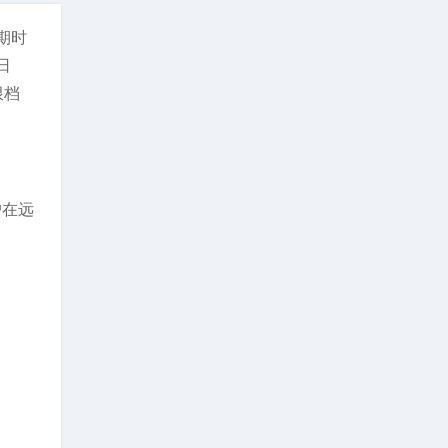
期时
日
限档
户在远