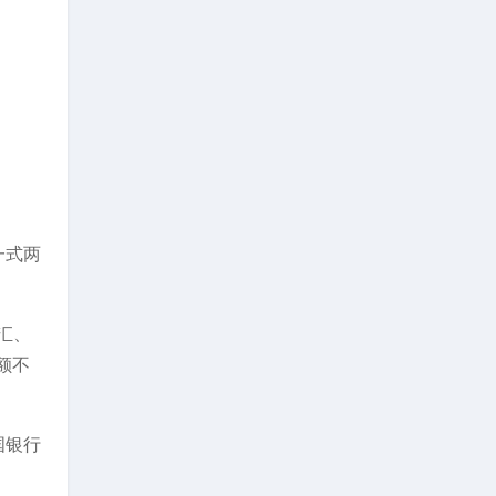
一式两
汇、
额不
国银行