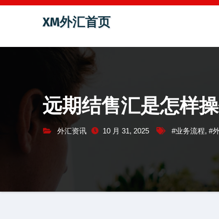
跳
XM外汇首页
至
内
容
远期结售汇是怎样操
外汇资讯
10 月 31, 2025
#业务流程
,
#