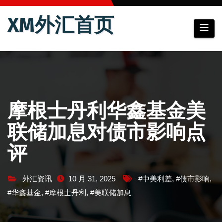
跳
XM外汇首页
至
内
容
摩根士丹利华鑫基金美
联储加息对债市影响点
评
外汇资讯
10 月 31, 2025
#中美利差
,
#债市影响
,
#华鑫基金
,
#摩根士丹利
,
#美联储加息