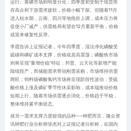
运行。黄磷市场则明显分化：四季度初受制于现货库
存高企和下游需求疲软，价格小幅下探。但随着11月
进入枯水期，云南、四川等地电价上调，成本压力将
促使小厂减产，供需格局有望在12月重新平衡，价格
或迎来修复性反弹。
李霞告诉上证报记者，今年四季度，湿法净化磷酸受
硫磺和磷矿成本支撑，价格或居高震荡；磷酸铁市场
则将呈现“量增价稳”特征：邦普、云天化等新增产能
陆续投产，而储能需求带动刚需采购，市场维持供需
两旺；饲料级磷酸氢钙市场将呈现阶段性波动：受硫
酸价格上涨及磷矿季节性休采影响，成本端推动价格
短期上行。随着市场供需逐步消化，价格趋于平稳，
整体维持紧平衡状态。
就另一需求支撑力度较强的品种——钾肥而言，隆众资
讯钾肥行业分析师张杰对上证报记者分析称，在国内