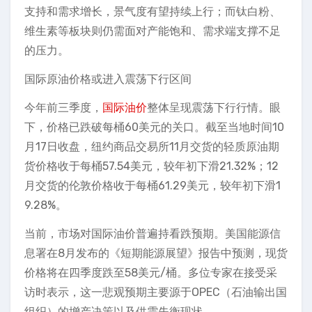
支持和需求增长，景气度有望持续上行；而钛白粉、
维生素等板块则仍需面对产能饱和、需求端支撑不足
的压力。
国际原油价格或进入震荡下行区间
今年前三季度，
国际油价
整体呈现震荡下行行情。眼
下，价格已跌破每桶60美元的关口。截至当地时间10
月17日收盘，纽约商品交易所11月交货的轻质原油期
货价格收于每桶57.54美元，较年初下滑21.32%；12
月交货的伦敦价格收于每桶61.29美元，较年初下滑1
9.28%。
当前，市场对国际油价普遍持看跌预期。美国能源信
息署在8月发布的《短期能源展望》报告中预测，现货
价格将在四季度跌至58美元/桶。多位专家在接受采
访时表示，这一悲观预期主要源于OPEC（石油输出国
组织）的增产决策以及供需失衡现状。