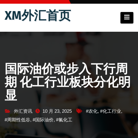
跳
XM外汇首页
至
内
容
国际油价或步入下行周
期 化工行业板块分化明
显
外汇资讯
10 月 23, 2025
#农化
,
#化工行业
,
#周期性低谷
,
#国际油价
,
#氟化工