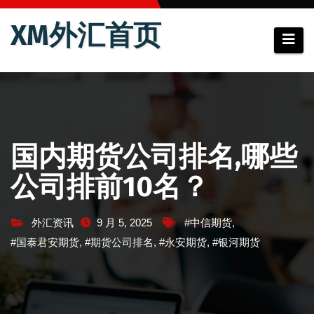
跳
XM外汇首页
至
内
容
国内期货公司排名,哪些
公司排前10名？
外汇资讯
9 月 5, 2025
#中信期货
,
#国泰君安期货
,
#期货公司排名
,
#永安期货
,
#银河期货