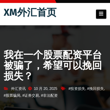
跳
XM外汇首页
至
内
容
我在一个股票配资平台
被骗了，希望可以挽回
损失？
外汇资讯
10 月 20, 2025
#投资损失
,
#挽回损失
,
#股票骗局
,
#证券交易
,
#非法配资