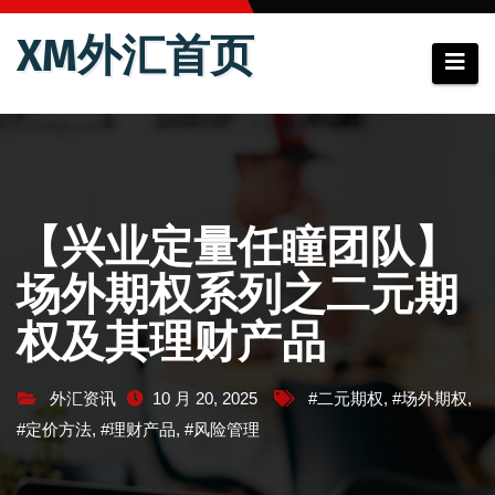
跳
XM外汇首页
至
内
容
【兴业定量任瞳团队】
场外期权系列之二元期
权及其理财产品
外汇资讯
10 月 20, 2025
#二元期权
,
#场外期权
,
#定价方法
,
#理财产品
,
#风险管理