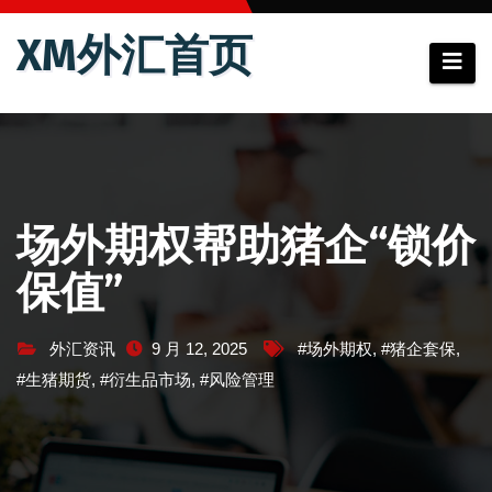
跳
XM外汇首页
至
内
容
场外期权帮助猪企“锁价
保值”
外汇资讯
9 月 12, 2025
#场外期权
,
#猪企套保
,
#生猪期货
,
#衍生品市场
,
#风险管理