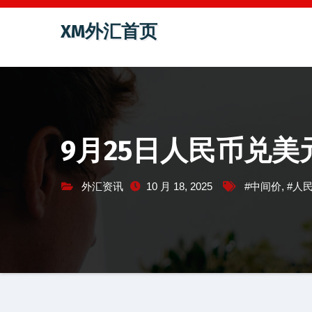
跳
XM外汇首页
至
内
容
9月25日人民币兑美
外汇资讯
10 月 18, 2025
#中间价
,
#人