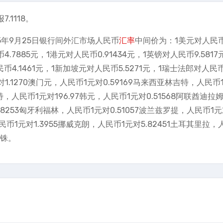
.1118。
5年9月25日银行间外汇市场人民币
汇率
中间价为：1美元对人民币7
4.7885元，1港元对人民币0.91434元，1英镑对人民币9.5817
4.1461元，1新加坡元对人民币5.5271元，1瑞士法郎对人民币8
对1.1270澳门元，人民币1元对0.59169马来西亚林吉特，人民币
兰特，人民币1元对196.97韩元，人民币1元对0.51568阿联酋迪拉
.8253匈牙利福林，人民币1元对0.51057波兰兹罗提，人民币1元对
民币1元对1.3955挪威克朗，人民币1元对5.82451土耳其里拉，
泰铢。