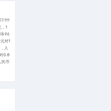
.111
元，1
.96
1元对1
姆，人
0.8
人民币