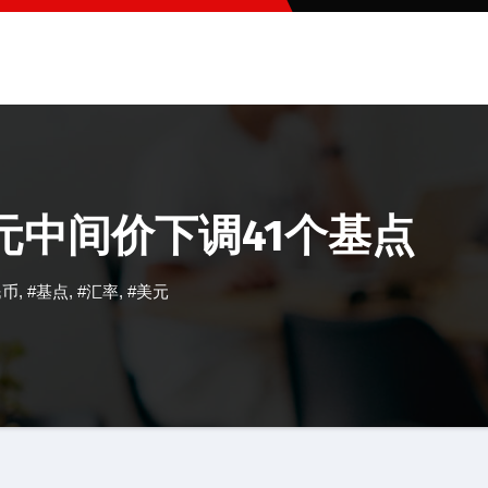
元中间价下调41个基点
民币
,
#基点
,
#汇率
,
#美元