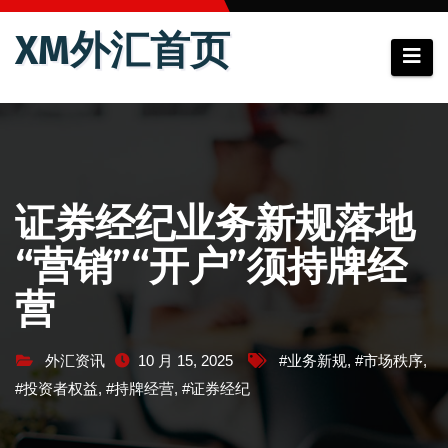
跳
XM外汇首页
至
内
容
证券经纪业务新规落地
“营销”“开户”须持牌经
营
外汇资讯
10 月 15, 2025
#业务新规
,
#市场秩序
,
#投资者权益
,
#持牌经营
,
#证券经纪