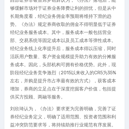
西部证券非银首席罗钻辉认为，《办法》落地后，能
够缓解市场对于证券业务降费让利的担忧，但是从中
长期角度看，经纪业务佣金率预期将维持下滑的趋
势。《办法》规定券商收取的佣金不得明显低于证券
经纪业务服务成本。其中，服务成本一般包括营业
部、交易系统等固定成本以及员工成本等弹性成本。
经纪业务线上化率提升后，服务成本得以压缩，同时
活跃用户数量、客户资金规模提升助力有效的分摊服
务成本。因此，头部机构可拥有价格优势。此外，现
阶段经纪业务竞争激烈（2015以来收入的CR5为35%
左右，并购是提升市占率最有效的方式），获客成本
增加，券商的立足点在于深度挖掘客户价值，包括提
供买方投顾、两融等服务。
刘欣琦认为，《办法》要求更为完善明确，完善了证
券经纪业务定义，明确了适用范围、投资者范围和利
益冲突防范要求等，将持续助推行业规范有序发展。