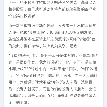
者一旦经不起所谓转板能大幅获利的诱惑，高价买入
相关股票，骗子就可以趁机将之前低价获取的筹码卖
给被骗的投资者。
由于新三板市场流动性较弱，投资者一旦不慎高价买
入便可能被“套在山顶”，长期面临无人接盘的窘境。
虽然这类骗术在逻辑上和之前流行的网络“杀猪盘”较
为类似，但在操作手法上更为复杂、隐蔽。
“（这些骗子）他们是有一套分销体系的，不是单独作
案，是团伙作案。我之前调研过，他们有不少是从做
小额贷或P2P转过来的，都属于销售团队。”刘子沐指
出，“他们会通过股评、搞活动、送礼，养一大批基础
用户，然后通过话术不断地给投资人洗脑，洗到最
后，投资人就买了。而且他们给投资人洗脑有一套话
术和流程，以最大的耐心尽可能地让投资者最终落入
设下的陷阱。”