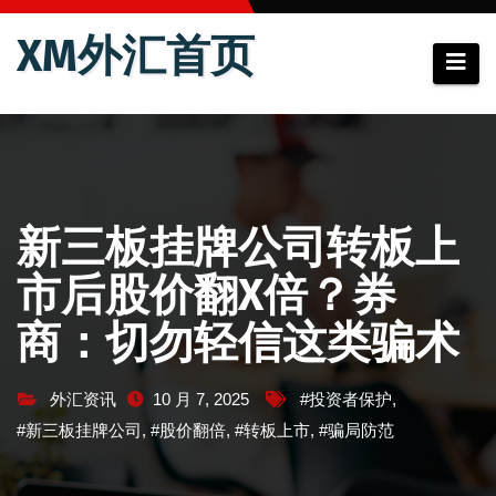
跳
XM外汇首页
至
内
容
新三板挂牌公司转板上
市后股价翻X倍？券
商：切勿轻信这类骗术
外汇资讯
10 月 7, 2025
#投资者保护
,
#新三板挂牌公司
,
#股价翻倍
,
#转板上市
,
#骗局防范