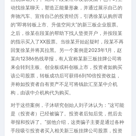
动找徐某聊天，塑造正能量形象，并通过展示自己的
奔驰汽车、宣传自己的投资经历，引诱徐某认购所谓
的“即将转板上市、升值空间大”的新三板企业股票。
之后，徐某在段某的帮助下找人垫资开户，并按段某
的指示买入了XX股票。当徐某开始起疑时，段某不再
回复徐某并将其拉黑。另一个案例是2023年1月，赵
某向12386热线举报，有人宣称某新三板挂牌公司将
来会转到主板、创业板或科创板上市，投资者如购买
该公司股票，转板成功后可获得6到10倍投资收益，
并称如投资者自有资产不足可将钱款汇至某中介机
构，由该中介机构代为购买。
对于这些案例，子沐研究创始人刘子沐认为：“这可能
是（投资者）已经被骗了。投资者后知后觉，然后去
举报和投诉了。”据他介绍，这类骗子主要是通过各种
手段吸引投资者买入相关新三板挂牌公司股票，投资