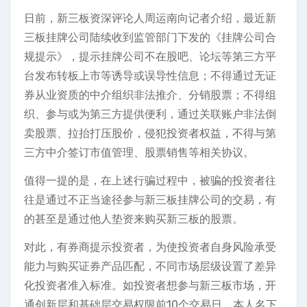
日前，新三板资深评论人周运南向记者介绍，最近新
三板挂牌公司陆续收到监管部门下发的《挂牌公司合
规提示》，提示挂牌公司不在股吧、论坛等第三方平
台发布转板上市等诱导或误导性信息；不得通过无证
券从业资质的中介组织非法推介、分销股票；不得组
织、参与或为第三方提供便利，通过关联账户非法倒
卖股票、拉抬打压股价，侵犯投资者权益，不得与第
三方中介签订市值管理、股票销售等相关协议。
值得一提的是，在上述行骗过程中，被骗的投资者往
往是通过不正当途径参与新三板挂牌公司的交易，有
的甚至是通过他人垫资来购买新三板的股票。
对此，有券商提示投资者，为使投资者自身风险承受
能力与购买证券产品匹配，不同市场层级设置了差异
化投资者准入标准。如投资者想参与新三板市场，开
通创新层和基础层交易权限前10个交易日，本人名下