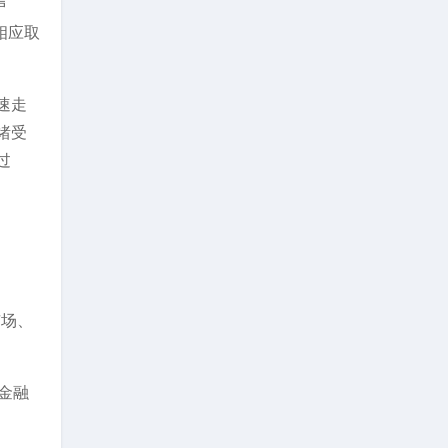
声
相应取
速走
绪受
过
市场、
金融