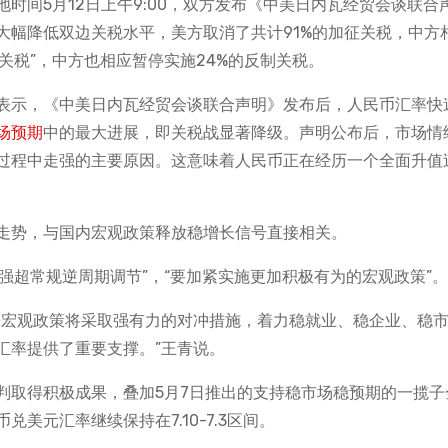
时间5月12日上午9:00，双方发布《中美日内瓦经贸会谈联合
大幅降低双边关税水平，美方取消了共计91%的加征关税，中方
等关税”，中方也相应暂停实施24%的反制关税。
表示，《中美日内瓦经贸会谈联合声明》发布后，人民币汇率快
场预期
中的最大进展，即关税战显著降级。声明公布后，市场情
过程中走强的主要原因。这意味着人民币正在经历一个全面升值
走势，与国内宏观政策释放稳增长信号直接相关。
加强超常规逆周期调节”，“要加紧实施更加积极有为的宏观政策”。
来宏观政策将采取强有力的对冲措施，着力稳就业、稳企业、稳
汇率提供了重要支撑。”王青说。
判取得积极成果，叠加5月7日推出的支持稳市场稳预期的一揽子
美元汇率继续保持在7.10-7.3区间。