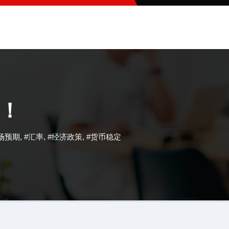
！
场预期
,
#汇率
,
#经济政策
,
#货币稳定