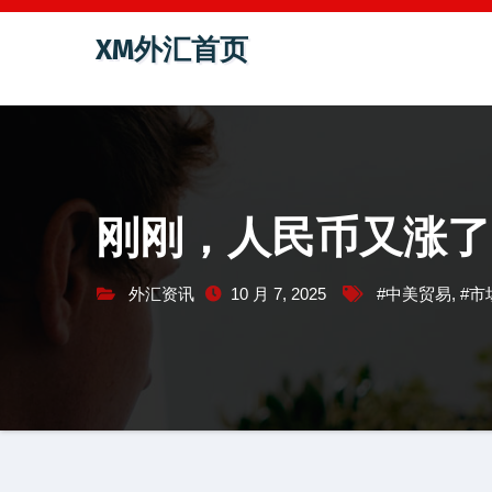
跳
XM外汇首页
至
内
容
刚刚，人民币又涨了
外汇资讯
10 月 7, 2025
#中美贸易
,
#市