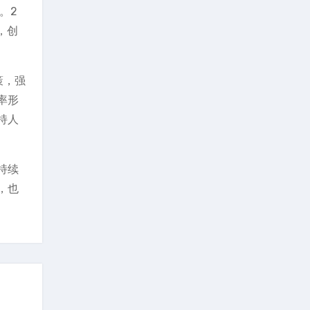
。2
，创
策，强
率形
持人
持续
，也