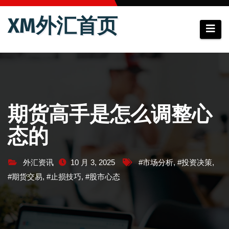
跳
XM外汇首页
至
内
容
期货高手是怎么调整心
态的
外汇资讯
10 月 3, 2025
#市场分析
,
#投资决策
,
#期货交易
,
#止损技巧
,
#股市心态