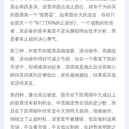
票会再跌多深。设置停损点或止损位，就等于为你买
的股票装一个“报警器”。如果股价大跌连连，你却只
会损失一个“车门”(10%的止损价) 。一个成熟的投资
者，其必备的基本素质不是头脑聪明会技术分析，而
是要有止损的决心勇气。
第三种，对套牢的股票高抛低吸、滚动操作。高抛低
吸、滚动操作得好可减少亏损，但在一个垂直下跌的
市道中，却很难滚动起来，原因就是抛出后没有耐心
静待其回落到足够低位，差价越做越短，结果高买低
卖适得其反。
第四种，重仓高位被套。股市在下跌周期中九成以上
的股票没有获利机会。毕竟能逆势走强的是少数，而
且在下跌周期中经常是今天强明天就弱，很难操作。
倘错过了止损时机，深度套牢被腰斩。也应做到远离
市场，不去看市值，不去低位割肉，在趋势未明朗之