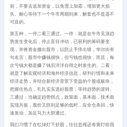
前，不要去追加资金，以免雪上加霜，增加更大损
失。耐心等待下一个牛市周期到来，解套也不是遥不
可及的。
第五种，一停二看三通过。一停：就是在牛市见顶趋
势发生变化后，停止盲目冲动，已获利的筹码要变
现，并将资金撤出股市，以防止手痒出错，华尔街有
句名言：股市中赚钱很快，但亏钱也很快，而且，每
次亏钱大都是赚了钱后洋洋自得之时发生的。二看：
就是了解宏观经济和海外经济信息，研判行情和未来
经济走势，并结合新经济背景下受益的个股或板块，
把握住热点，扎扎实实选好股票，等待趋势的逆转。
三通过：当确定趋势拐点，政策面，基本面，技术面
实现共振，股价又跌到足够的低时，应全仓杀回，快
速发动，加足马力大胆通过。
我们习惯了在红绿灯下炒股，往往忽视还有黄灯给我