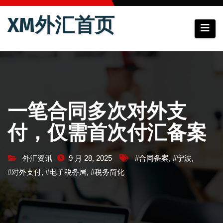
跳
XM外汇首页
至
内
容
一笔合同多次对外支
付，仅需首次付汇备案
外汇资讯
9 月 28, 2025
#合同备案
,
#宁波
,
#对外支付
,
#电子税务局
,
#税务简化