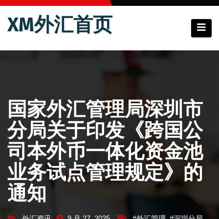
跳
XM外汇首页
至
内
容
国家外汇管理局深圳市
分局关于印发《跨国公
司本外币一体化资金池
业务试点管理规定》的
通知
外汇资讯
9 月 27, 2025
#外汇管理
,
#深圳分局
,