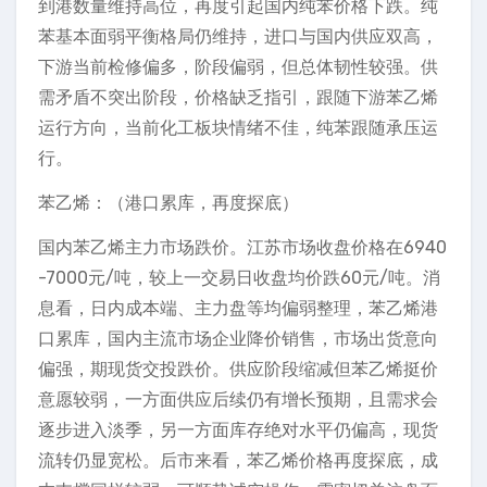
到港数量维持高位，再度引起国内纯苯价格下跌。纯
苯基本面弱平衡格局仍维持，进口与国内供应双高，
下游当前检修偏多，阶段偏弱，但总体韧性较强。供
需矛盾不突出阶段，价格缺乏指引，跟随下游苯乙烯
运行方向，当前化工板块情绪不佳，纯苯跟随承压运
行。
苯乙烯：（港口累库，再度探底）
国内苯乙烯主力市场跌价。江苏市场收盘价格在6940
-7000元/吨，较上一交易日收盘均价跌60元/吨。消
息看，日内成本端、主力盘等均偏弱整理，苯乙烯港
口累库，国内主流市场企业降价销售，市场出货意向
偏强，期现货交投跌价。供应阶段缩减但苯乙烯挺价
意愿较弱，一方面供应后续仍有增长预期，且需求会
逐步进入淡季，另一方面库存绝对水平仍偏高，现货
流转仍显宽松。后市来看，苯乙烯价格再度探底，成