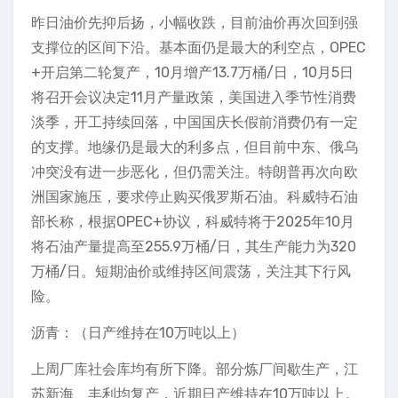
昨日油价先抑后扬，小幅收跌，目前油价再次回到强
支撑位的区间下沿。基本面仍是最大的利空点，OPEC
+开启第二轮复产，10月增产13.7万桶/日，10月5日
将召开会议决定11月产量政策，美国进入季节性消费
淡季，开工持续回落，中国国庆长假前消费仍有一定
的支撑。地缘仍是最大的利多点，但目前中东、俄乌
冲突没有进一步恶化，但仍需关注。特朗普再次向欧
洲国家施压，要求停止购买俄罗斯石油。科威特石油
部长称，根据OPEC+协议，科威特将于2025年10月
将石油产量提高至255.9万桶/日，其生产能力为320
万桶/日。短期油价或维持区间震荡，关注其下行风
险。
沥青：（日产维持在10万吨以上）
上周厂库社会库均有所下降。部分炼厂间歇生产，江
苏新海、丰利均复产，近期日产维持在10万吨以上。