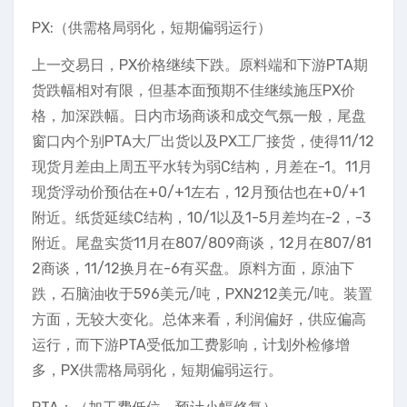
PX:（供需格局弱化，短期偏弱运行）
上一交易日，PX价格继续下跌。原料端和下游PTA期
货跌幅相对有限，但基本面预期不佳继续施压PX价
格，加深跌幅。日内市场商谈和成交气氛一般，尾盘
窗口内个别PTA大厂出货以及PX工厂接货，使得11/12
现货月差由上周五平水转为弱C结构，月差在-1。11月
现货浮动价预估在+0/+1左右，12月预估也在+0/+1
附近。纸货延续C结构，10/1以及1-5月差均在-2，-3
附近。尾盘实货11月在807/809商谈，12月在807/81
2商谈，11/12换月在-6有买盘。原料方面，原油下
跌，石脑油收于596美元/吨，PXN212美元/吨。装置
方面，无较大变化。总体来看，利润偏好，供应偏高
运行，而下游PTA受低加工费影响，计划外检修增
多，PX供需格局弱化，短期偏弱运行。