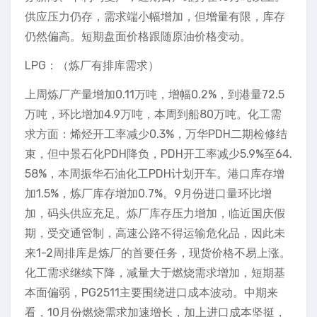
供应压力仍存，需求端小幅增加，但增量有限，库存
仍然偏高。短期盘面价格跟随原油价格变动。
LPG：（炼厂有排库需求）
上周炼厂产量增加0.11万吨，增幅0.2%，到港量72.5
万吨，环比增加4.9万吨，本周到船80万吨。化工需
求方面：烯烃开工率减少0.3%，万华PDH二期检修结
束，但中景石化PDH降负，PDH开工率减少5.9%至64.
58%，本周振华石油化工PDH计划开车。港口库存增
加1.5%，炼厂库存增加0.7%。9月份进口量环比增
加，码头供应充足。炼厂库存压力增加，临近国庆假
期，受交通管制，高速公路不得运输危化品，因此未
来1-2周排库是炼厂的首要任务，现货价格不易上涨。
化工需求继续下降，减量大于燃烧需求增加，短期基
本面偏弱，PG2511主要围绕进口成本波动。中期来
看，10月份燃烧需求加速增长，加上进口成本坚挺，