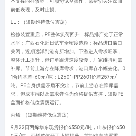
本支撑同样较弱，可顺势试空操作，需密切关注盘面
前低表现，及时止损。
LL：（短期维持低位震荡）
检修装置重启，PE整体负荷回升；标品排产处于正常
水平；广西石化近日试车全密度造粒；标品进口窗口
关闭，近期远洋到港有所增加。下游进入需求旺季，
整体开工提升，但订单跟进速度较慢，厂家维持刚需
补库。节前上游存在降库需求，港口库存小幅去化。0
1合约基差-60元/吨；L2601-PP2601价差257元/
吨。PE自身供需矛盾不突出，节前上游存在降库需
求，但成本端以及需求弹性为价格提供支撑，短期PE
盘面价格低位震荡运行。
丙烯: （短期维持低位震荡）
9月22日丙烯华东现货报价6350元/吨，山东报价650
0元/吨。丙烯整体开工小幅提升，前期停车装置重