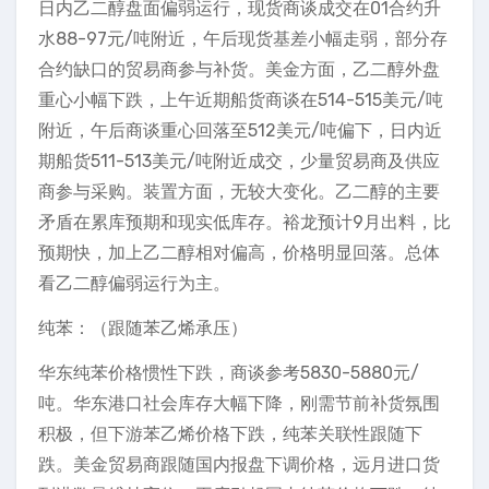
日内乙二醇盘面偏弱运行，现货商谈成交在01合约升
水88-97元/吨附近，午后现货基差小幅走弱，部分存
合约缺口的贸易商参与补货。美金方面，乙二醇外盘
重心小幅下跌，上午近期船货商谈在514-515美元/吨
附近，午后商谈重心回落至512美元/吨偏下，日内近
期船货511-513美元/吨附近成交，少量贸易商及供应
商参与采购。装置方面，无较大变化。乙二醇的主要
矛盾在累库预期和现实低库存。裕龙预计9月出料，比
预期快，加上乙二醇相对偏高，价格明显回落。总体
看乙二醇偏弱运行为主。
纯苯：（跟随苯乙烯承压）
华东纯苯价格惯性下跌，商谈参考5830-5880元/
吨。华东港口社会库存大幅下降，刚需节前补货氛围
积极，但下游苯乙烯价格下跌，纯苯关联性跟随下
跌。美金贸易商跟随国内报盘下调价格，远月进口货