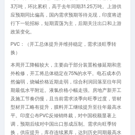
3万吨，环比累积，高于去年同期31.25万吨。上游供
应预期同比偏高，国内需求预期等待兑现，印度将进
行下一轮招标，短期震荡为主，后期关注出口和上游
政策变化。
PVC：（开工总体提升并维持稳定，需求淡旺季转
换）
本周开工降幅较大，主要由于部分装置检修延期和意
外检修，开工将总体稳定在75%的水平。电石成本仍
然偏弱，烧碱价格近期走弱，综合利润回落至往年同
期最低水平附近。液氯价格小幅走强。房地产新开工
及施工节奏仍慢，且当前需求淡季向旺季过度，管材
型材开工略有提升，膜料开工继续提升至往年最高水
平。印度公布PVC反倾销终裁，对中国税额显著上
调，预期后续对中国出口形成压制。需求向旺季转
换，供应提升，库存连续累库，达到历史同期最高水