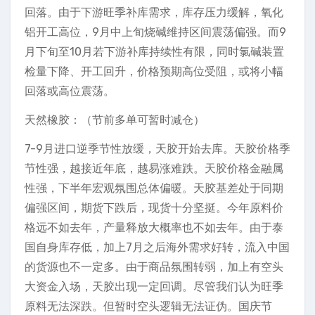
回落。由于下游旺季补库需求，库存压力缓解，氧化
铝开工高位，9月中上旬烧碱维持区间震荡偏强。而9
月下旬至10月若下游补库持续性有限，同时氯碱装置
检量下降、开工回升，价格预期高位受阻，或将小幅
回落或高位震荡。
天然橡胶：（节前多单可暂时减仓）
7-9月进口逆季节性放缓，天胶开始去库。天胶价格季
节性强，越接近年底，越易涨难跌。天胶价格金融属
性强，下半年宏观氛围总体偏暖。天胶基差处于同期
偏强区间，期货下跌后，现货十分坚挺。今年原料价
格远不如去年，产量释放大概率也不如去年。由于泰
国自身库存低，加上7月之后海外需求好转，流入中国
的货源也不一定多。由于商品氛围转弱，加上有空头
大资金入场，天胶出现一定回调。尽管我们认为旺季
原料无法深跌。但暂时空头逻辑无法证伪。国庆节