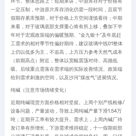
环节。整体思路上：短期来讲，中游库存对于价格有
一定压制，中游原片库存消化仍需一段时间，且双节
假期存累库预期，对于价格上方空间谨慎看待；中期
来看，对于玻璃底部支撑重心将有所上移，叠加下半
年对于宏观政策端的偏暖预期、“金九银十”及年底赶
工需求的相对季节性偏好期待，建议玻璃中线01整体
上仍以低多为主，不追高，上方压力参考天然气成本
（前期高点）附近，整体以宽幅震荡对待、高抛低
吸。后续重点需落在需求端的实际改善情况、政策端
给到需求刺激的空间，以及沙河“煤改气”进展情况。
纯碱（注意市场情绪变化）
近期纯碱现货方面价格相对坚挺。上周个别产线检修/
设备问题，产量波动，导致上周纯碱产量下滑1.54万
吨；近期开工率有较大提升。需求上，上周内碱厂待
发订单有所增长，下游需求维持稳定，十一假期前部