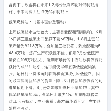
督促下，欧盟将在未来1-2周出台第19轮对俄制裁措
施，未来高硫关注点仍然在制裁上。
低硫燃料油：（基本面缺乏驱动）
上周低硫贴水波动较大，主要是受配额预期影响。9月
16日第三批低硫出口配额下发68万吨。1-8月主营低
硫产量为821.6万吨，叠加第三批配额，剩余配额为5
46.4万吨，炼厂生产积极性不佳，预期9月份低硫产
量仍在105万吨左右。近期市场传闻中石油欲将低硫配
额转为成品油配额，这可能使得年底前低硫配额紧
张。尼日利亚持续向阿联酋和新加坡供应低硫料。因
阿联酋流向新加坡的货量下降，9月份新加坡低硫的到
港量预期下滑。8月份新加坡船燃环比增加1%，其中
低硫销量增加5%，高硫环比减少4%。短期配额传闻
对LU会有扰动，中期来看，基本面矛盾不大，主要跟
随原油波动。