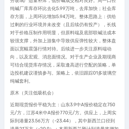
分玻璃厂适量补库，低价碱成交相对良好。周一口径
纯碱厂库库存环比去化5.99万吨，去库加快；社会库
存方面，上周环比增加5.94万吨。整体思路上：供给
过剩的行业环境并未改变（且后续仍有投产），长线
对于价格压制作用明显，但原料端及底部联碱法成本
较强支撑，外加上游集中导致供应弹性较大，整体盘
面以宽幅震荡行情对待。后续进一步关注原料端动
向，以及宏观、消息面情况。对于生产企业及期现商
可结合现货库存情况，采取逢高进行空配的策略，单
边投机建议谨慎参与。策略上，依旧跟踪01多玻璃空
纯碱套利。
原木（关注低吸机会）
近期现货报价平稳为主：山东3.9中A报价稳定在750
元/方，江苏4米中A报价770元/方。供应上，上周实
际到港量23.56万方（-23.44），其中新西兰口径到
港量21万方（-20.9）；本周新西兰预计到港量将增加