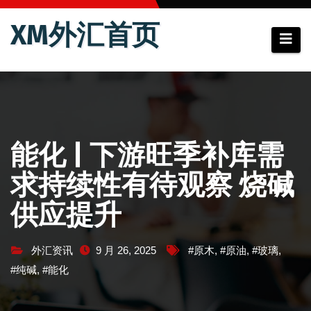
跳
XM外汇首页
至
内
容
能化 | 下游旺季补库需
求持续性有待观察 烧碱
供应提升
外汇资讯
9 月 26, 2025
#原木
,
#原油
,
#玻璃
,
#纯碱
,
#能化