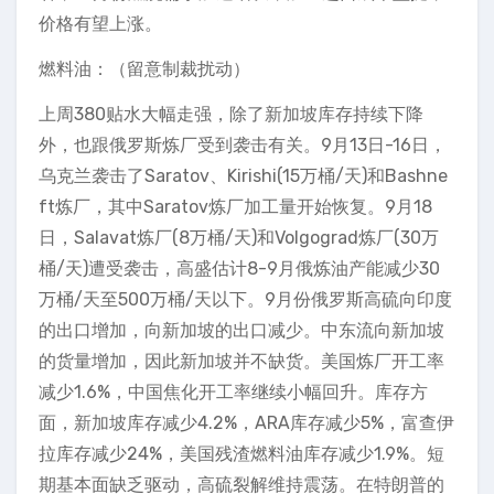
价格有望上涨。
燃料油：（留意制裁扰动）
上周380贴水大幅走强，除了新加坡库存持续下降
外，也跟俄罗斯炼厂受到袭击有关。9月13日-16日，
乌克兰袭击了Saratov、Kirishi(15万桶/天)和Bashne
ft炼厂，其中Saratov炼厂加工量开始恢复。9月18
日，Salavat炼厂(8万桶/天)和Volgograd炼厂(30万
桶/天)遭受袭击，高盛估计8-9月俄炼油产能减少30
万桶/天至500万桶/天以下。9月份俄罗斯高硫向印度
的出口增加，向新加坡的出口减少。中东流向新加坡
的货量增加，因此新加坡并不缺货。美国炼厂开工率
减少1.6%，中国焦化开工率继续小幅回升。库存方
面，新加坡库存减少4.2%，ARA库存减少5%，富查伊
拉库存减少24%，美国残渣燃料油库存减少1.9%。短
期基本面缺乏驱动，高硫裂解维持震荡。在特朗普的