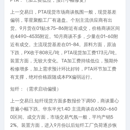
PTA：（加工费低位，预计小幅修复）
上一交易日，PTA现货市场商谈氛围一般，现货基差
偏弱，零星聚酯工厂有递盘。个别主流供应商有出
货。9月货在01贴水75~86附近有成交，价格商谈区间
在4490~4535附近。10月商谈不多，少量在01-60附
近有成交。主流现货基差在01-84。原料方面，原油
下跌，PX收于808元/吨，PTA现货加工费173元/吨。
装置方面，无较大变化。TA加工费持续低位，预期外
检修增多，加上需求预计环比好转，PTA环节加工费
有支撑，绝对价格跟随成本PX偏弱运行。
短纤：（需求启动偏慢）
上一交易日,短纤现货方面多数报价下调50，商谈重心
普遍小幅下跌。华东半光1.4D 主流商谈在6350~660
0区间。成交方面，市场交易气氛一般，平均产销5
2%。装置方面，进入9月份以后短纤工厂负荷逐步恢