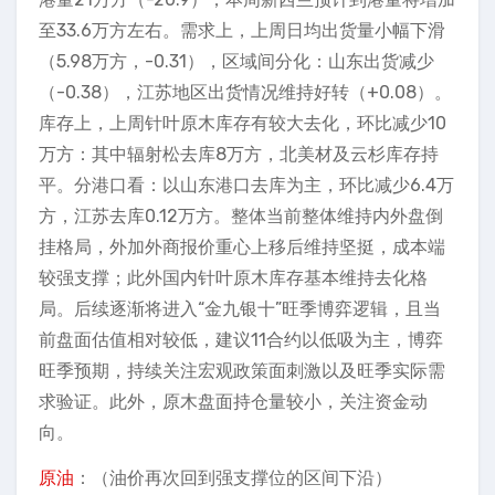
至33.6万方左右。需求上，上周日均出货量小幅下滑
（5.98万方，-0.31），区域间分化：山东出货减少
（-0.38），江苏地区出货情况维持好转（+0.08）。
库存上，上周针叶原木库存有较大去化，环比减少10
万方：其中辐射松去库8万方，北美材及云杉库存持
平。分港口看：以山东港口去库为主，环比减少6.4万
方，江苏去库0.12万方。整体当前整体维持内外盘倒
挂格局，外加外商报价重心上移后维持坚挺，成本端
较强支撑；此外国内针叶原木库存基本维持去化格
局。后续逐渐将进入“金九银十”旺季博弈逻辑，且当
前盘面估值相对较低，建议11合约以低吸为主，博弈
旺季预期，持续关注宏观政策面刺激以及旺季实际需
求验证。此外，原木盘面持仓量较小，关注资金动
向。
原油
：（油价再次回到强支撑位的区间下沿）