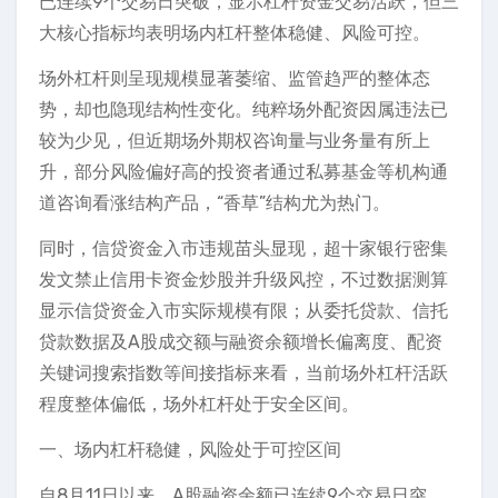
已连续9个交易日突破，显示杠杆资金交易活跃，但三
大核心指标均表明场内杠杆整体稳健、风险可控。
场外杠杆则呈现规模显著萎缩、监管趋严的整体态
势，却也隐现结构性变化。纯粹场外配资因属违法已
较为少见，但近期场外期权咨询量与业务量有所上
升，部分风险偏好高的投资者通过私募基金等机构通
道咨询看涨结构产品，“香草”结构尤为热门。
同时，信贷资金入市违规苗头显现，超十家银行密集
发文禁止信用卡资金炒股并升级风控，不过数据测算
显示信贷资金入市实际规模有限；从委托贷款、信托
贷款数据及A股成交额与融资余额增长偏离度、配资
关键词搜索指数等间接指标来看，当前场外杠杆活跃
程度整体偏低，场外杠杆处于安全区间。
一、场内杠杆稳健，风险处于可控区间
自8月11日以来，A股融资余额已连续9个交易日突