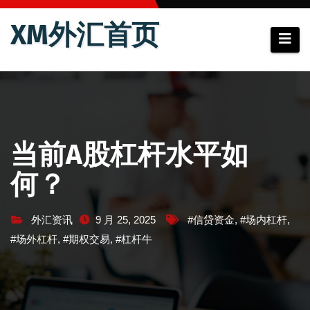
跳
XM外汇首页
至
内
容
当前A股杠杆水平如
何？
外汇资讯
9 月 25, 2025
#信贷资金
,
#场内杠杆
,
#场外杠杆
,
#期权交易
,
#杠杆牛