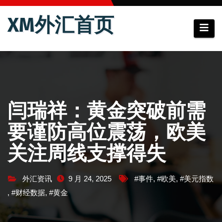
跳
XM外汇首页
至
内
容
闫瑞祥：黄金突破前需
要谨防高位震荡，欧美
关注周线支撑得失
外汇资讯
9 月 24, 2025
#事件
,
#欧美
,
#美元指数
,
#财经数据
,
#黄金