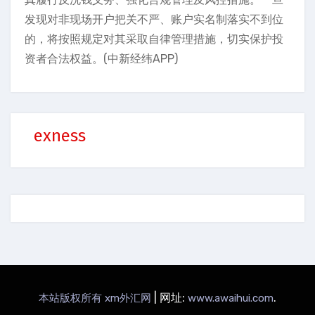
发现对非现场开户把关不严、账户实名制落实不到位
的，将按照规定对其采取自律管理措施，切实保护投
资者合法权益。(中新经纬APP)
exness
|
网址:
.
本站版权所有 xm外汇网
www.awaihui.com