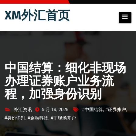
跳
XM外汇首页
至
内
容
中国结算：细化非现场
办理证券账户业务流
程，加强身份识别
外汇资讯
9 月 19, 2025
#中国结算
,
#证券账户
,
#身份识别
,
#金融科技
,
#非现场开户