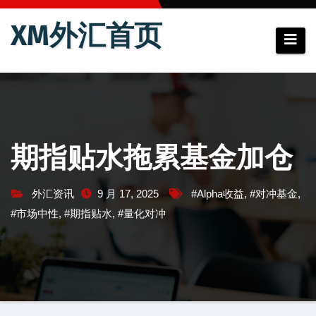
跳
XM外汇首页
至
内
容
期指贴水拖累基金加仓
外汇资讯
9 月 17, 2025
#Alpha收益
,
#对冲基金
,
#市场中性
,
#期指贴水
,
#量化对冲