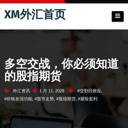
跳
XM外汇首页
至
内
容
多空交战，你必须知道
的股指期货
外汇资讯
1 月 11, 2026
#交割日效应
,
#价格发现功能
,
#股市走势
,
#股指期货
,
#避险套利