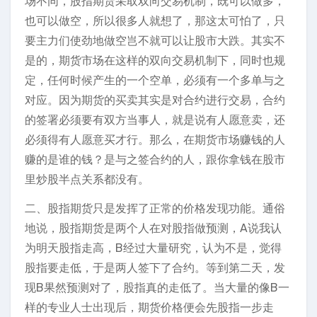
场不同，股指期货采取双向交易机制，既可以做多，
也可以做空，所以很多人就想了，那这太可怕了，只
要主力们使劲地做空岂不就可以让股市大跌。其实不
是的，期货市场在这样的双向交易机制下，同时也规
定，任何时候产生的一个空单，必须有一个多单与之
对应。因为期货的买卖其实是对合约进行交易，合约
的签署必须要有双方当事人，就是说有人愿意卖，还
必须得有人愿意买才行。那么，在期货市场赚钱的人
赚的是谁的钱？是与之签合约的人，跟你拿钱在股市
里炒股半点关系都没有。
二、股指期货只是发挥了正常的价格发现功能。通俗
地说，股指期货是两个人在对股指做预测，A说我认
为明天股指走高，B经过大量研究，认为不是，觉得
股指要走低，于是两人签下了合约。等到第二天，发
现B果然预测对了，股指真的走低了。当大量的像B一
样的专业人士出现后，期货价格便会先股指一步走