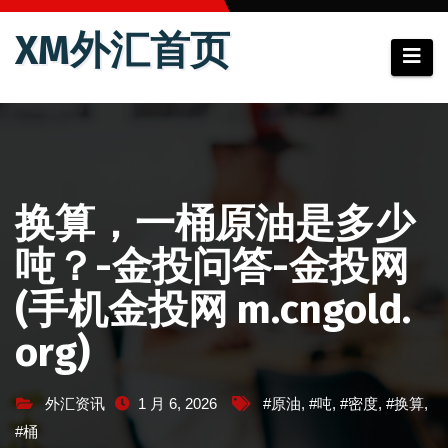
跳
XM外汇首页
至
内
容
换算，一桶原油是多少
吨？-金投问答-金投网
(手机金投网 m.cngold.
org)
外汇资讯
1 月 6, 2026
#原油
,
#吨
,
#密度
,
#换算
,
#桶