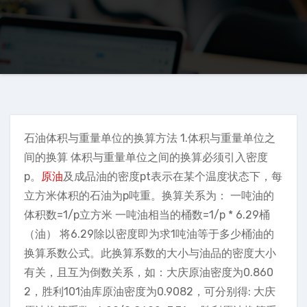
石油体积与重量单位的换算方法 1.体积与重量单位之
间的换算 体积与重量单位之间的换算必须引入密度
p。
原油
及成品油的密度pt表示在某个温度状态下，每
立方米体积的石油为p吨重。换算关系为： 一吨油的
体积数=1/p立方米 一吨油相当的桶数=1/p * 6.29桶
（油） 将6.29除以密度即为求1吨油等于多少桶油的
换算系数公式。此换算系数的大小与油品的密度大小
有关，且互为倒数关系，如：大庆原油密度为0.860
2，胜利101油库原油密度为0.9082，可分别得: 大庆