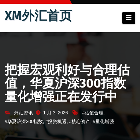
跳
XM外汇首页
至
内
容
把握宏观利好与合理估
值，华夏沪深300指数
量化增强正在发行中
外汇资讯
1 月 3, 2026
#估值合理
,
#华夏沪深300指数
,
#投资机遇
,
#核心资产
,
#量化增强